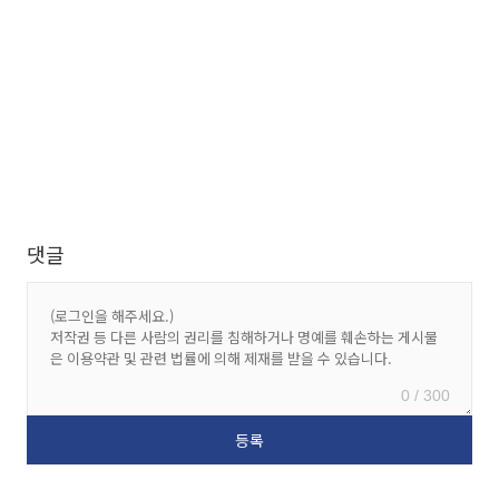
댓글
0 / 300