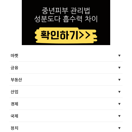
마켓
금융
부동산
산업
경제
국제
정치