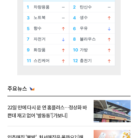
주요뉴스
22일 만에 다시 문 연 홈플러스…정상화 바
쁜데 재고 없어 ‘발동동’[가보니]
입추매직 '불발', 처서매직은 올까요? [해