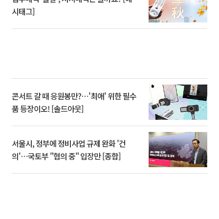
시태그]
콘서트 갈 때 응원봉만?⋯'최애' 위한 필수
품 등장이오! [솔드아웃]
서울시, 정부에 정비사업 규제 완화 '건
의'⋯국토부 "협의 중" 입장만 [종합]