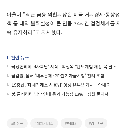
아울러 "최근 금융·외환시장은 미국 거시경제·통상정
책 등 대외 불확실성이 큰 만큼 24시간 점검체계를 지
속 유지하라"고 지시했다.
관련 뉴스
국정협의회 ‘4자회담’ 시작...최상목 “반도체법 제정 꼭 필요”
금감원, 올해 '내부통제 ·PF·단기자금시장' 관리 초점
LS증권, '대체거래소 사용법' 영상 유튜브 게시…안내 가이드 별도 제공
美 클래리티 법안 연내 통과 가능성 13%…상원 문턱서 제동
#최상목
#대체거래소
#F4회의
#강남3구