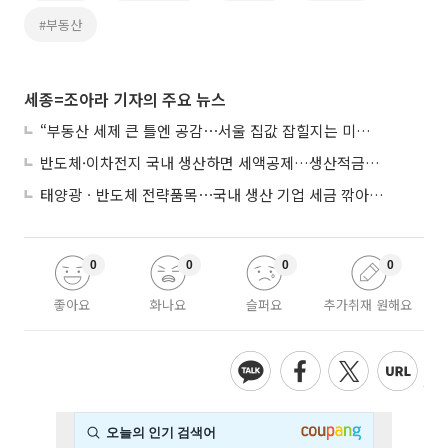
#부동산
세종=조아라 기자의 주요 뉴스
“부동산 세제 큰 틀엔 공감⋯서울 집값 잡힐지는 미지수”
반도체·이차전지 국내 생산하면 세액공제…생산적금융 ISA 신설
태양광ㆍ반도체 전략품목⋯국내 생산 기업 세금 깎아준다
0
0
0
0
좋아요
화나요
슬퍼요
추가취재 원해요