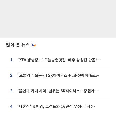
많이 본 뉴스
'2TV 생생정보' 오늘방송맛집- 배우 강성진 단골! 쌀국수ㆍ푸팟퐁 커리 맛집 '블○○○'
1.
[오늘의 주요공시] SK하이닉스·HLB·진에어·포스코홀딩스·네이버·대우건설 등
2.
'불안과 기대 사이' 널뛰는 SK하이닉스…증권가 "HBM4·LTA 기반 펀터멘털 견고"
3.
'나혼산' 류혜영, 고경표와 16년산 우정…"자취방서 부모님과 마주쳐"
4.