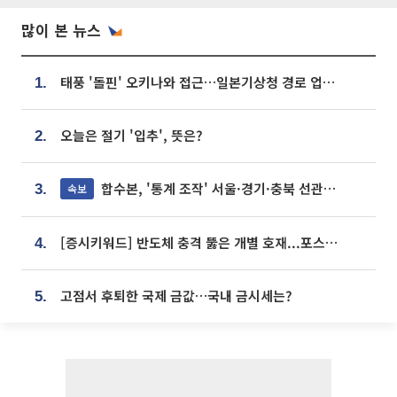
많이 본 뉴스
태풍 '돌핀' 오키나와 접근…일본기상청 경로 업데이트
1.
오늘은 절기 '입추', 뜻은?
2.
합수본, '통계 조작' 서울·경기·충북 선관위 등 추가 압수수색
속보
3.
[증시키워드] 반도체 충격 뚫은 개별 호재...포스코퓨처엠·에코프로·한화솔루션 '눈길'
4.
고점서 후퇴한 국제 금값…국내 금시세는?
5.