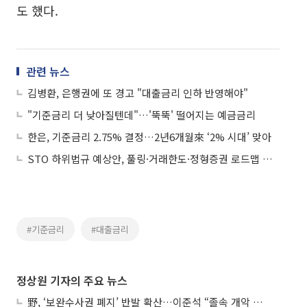
도 했다.
관련 뉴스
김병환, 은행권에 또 경고 "대출금리 인하 반영해야"
"기준금리 더 낮아질텐데"…'뚝뚝' 떨어지는 예금금리
한은, 기준금리 2.75% 결정…2년6개월來 ‘2% 시대’ 맞아
STO 하위법규 예상안, 풀링·거래한도·정형증권 로드맵 제시
#기준금리
#대출금리
정상원 기자의 주요 뉴스
野, ‘보완수사권 폐지’ 반발 확산…이준석 “졸속 개악 입법”