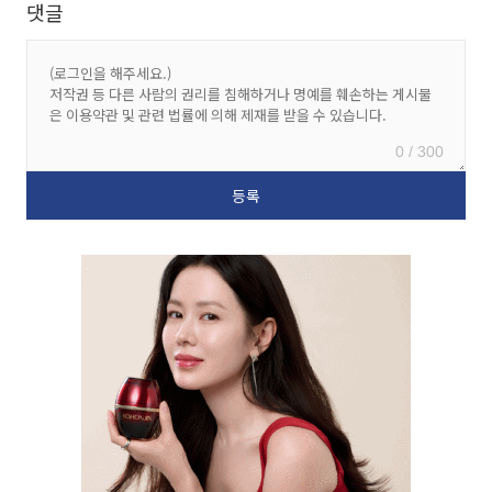
댓글
0 / 300