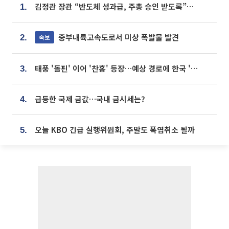
김정관 장관 “반도체 성과급, 주총 승인 받도록”…상법·자본시장법 개정 시사
1.
중부내륙고속도로서 미상 폭발물 발견
속보
2.
태풍 '돌핀' 이어 '찬홈' 등장…예상 경로에 한국 '한숨'
3.
급등한 국제 금값…국내 금시세는?
4.
오늘 KBO 긴급 실행위원회, 주말도 폭염취소 될까
5.