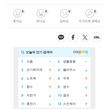
0
0
0
0
좋아요
화나요
슬퍼요
추가취재 원해요