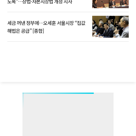
도록”…상법·자본시장법 개정 시사
세금 꺼낸 정부에…오세훈 서울시장 “집값
해법은 공급” [종합]