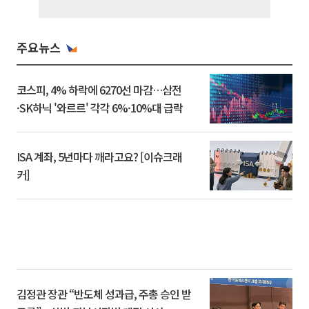
주요뉴스
코스피, 4% 하락에 6270선 마감…삼전
·SK하닉 '와르르' 각각 6%·10%대 급락
ISA 계좌, 5년마다 깨라고요? [이슈크래
커]
김정관 장관 “반도체 성과급, 주총 승인 받