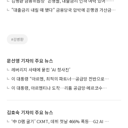
김병환 금융위원장 "은행들, 대출금리 인하 여력 있어…점검 할 것"
"대출금리 내릴 때 됐다" 금융당국 압박에 은행권 가산금리 줄인하
#김병환
문선영 기자의 주요 뉴스
레버리지 사태에 묻힌 ‘AI 청사진’
이 대통령 “아르헨, 최적의 파트너⋯공급망 전반으로 확대”
이 대통령, 아르헨티나 도착…리튬 공급망·메르코수르 협력 논의
김효숙 기자의 주요 뉴스
‘中 D램 굴기’ CXMT, 데뷔 첫날 466% 폭등…G2 AI 패권 ‘쩐의 전쟁’