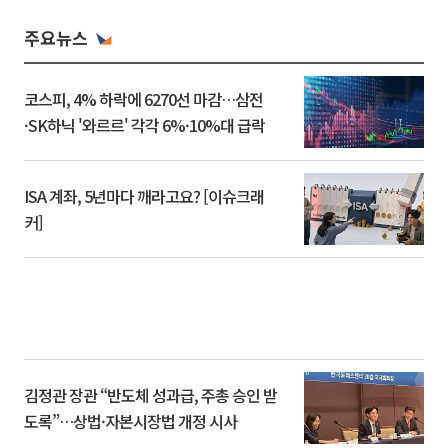
주요뉴스
코스피, 4% 하락에 6270선 마감…삼전
·SK하닉 '와르르' 각각 6%·10%대 급락
ISA 계좌, 5년마다 깨라고요? [이슈크래
커]
김정관 장관 “반도체 성과급, 주총 승인 받
도록”…상법·자본시장법 개정 시사