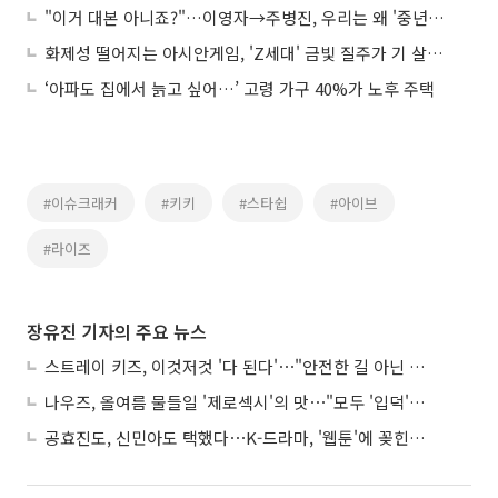
"이거 대본 아니죠?"…이영자→주병진, 우리는 왜 '중년의 사랑'에 열광할까
화제성 떨어지는 아시안게임, 'Z세대' 금빛 질주가 기 살렸다
‘아파도 집에서 늙고 싶어…’ 고령 가구 40%가 노후 주택
#이슈크래커
#키키
#스타쉽
#아이브
#라이즈
장유진 기자의 주요 뉴스
스트레이 키즈, 이것저것 '다 된다'⋯"안전한 길 아닌 도전이 재밌어"
나우즈, 올여름 물들일 '제로섹시'의 맛⋯"모두 '입덕'시킬 것"
공효진도, 신민아도 택했다⋯K-드라마, '웹툰'에 꽂힌 이유