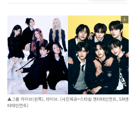
▲그룹 아이브(왼쪽), 라이브. (사진제공=스타쉽 엔터테인먼트, SM엔
터테인먼트)