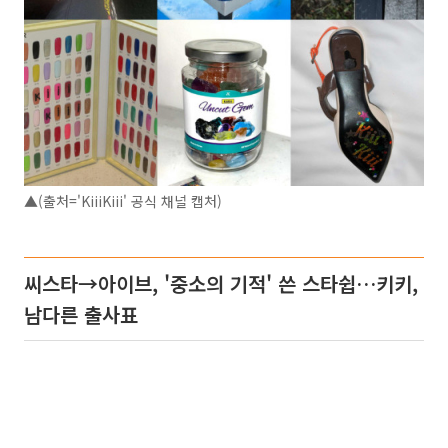
▲(출처='KiiiKiii' 공식 채널 캡처)
씨스타→아이브, '중소의 기적' 쓴 스타쉽…키키,
남다른 출사표