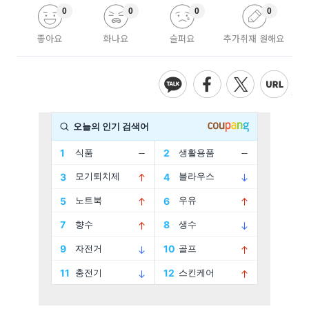
0
0
0
0
좋아요
화나요
슬퍼요
추가취재 원해요