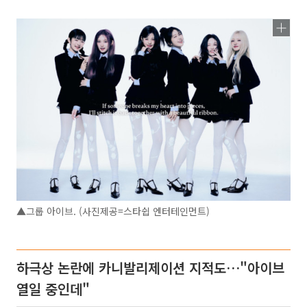
▲그룹 아이브. (사진제공=스타쉽 엔터테인먼트)
하극상 논란에 카니발리제이션 지적도…"아이브
열일 중인데"