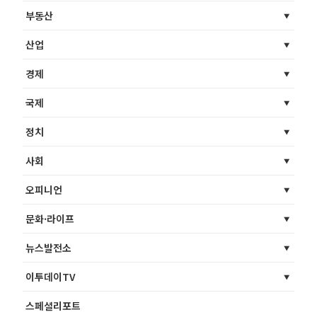
부동산
산업
경제
국제
정치
사회
오피니언
문화·라이프
뉴스발전소
이투데이TV
스페셜리포트