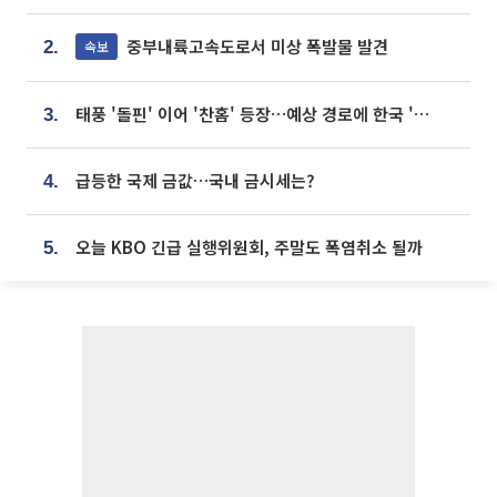
중부내륙고속도로서 미상 폭발물 발견
속보
2.
태풍 '돌핀' 이어 '찬홈' 등장…예상 경로에 한국 '한숨'
3.
급등한 국제 금값…국내 금시세는?
4.
오늘 KBO 긴급 실행위원회, 주말도 폭염취소 될까
5.