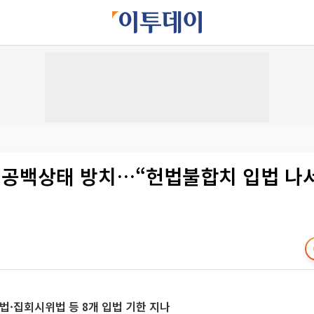
적 공백상태 방치…“헌법불합치 입법 나
법·집회시위법 등 8개 입법 기한 지나