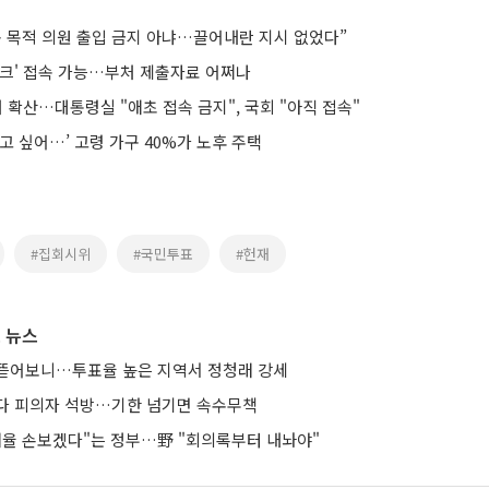
동 목적 의원 출입 금지 아냐…끌어내란 지시 없었다”
시크' 접속 가능…부처 제출자료 어쩌나
처 확산…대통령실 "애초 접속 금지", 국회 "아직 접속"
고 싶어…’ 고령 가구 40%가 노후 주택
#집회시위
#국민투표
#헌재
 뉴스
뜯어보니…투표율 높은 지역서 정청래 강세
다 피의자 석방…기한 넘기면 속수무책
 배율 손보겠다"는 정부…野 "회의록부터 내놔야"