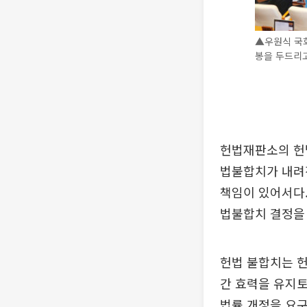
▲우원식 국회
봉을 두드리고
헌법재판소의 헌법
법불합치가 내려진
책임이 있어서다.
법불합치 결정을
헌법 불합치는 헌
간 효력을 유지토
법률 개정을 요구