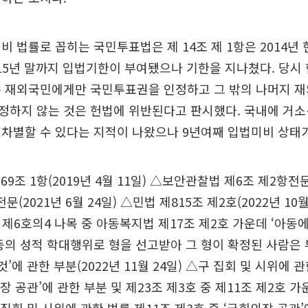
비 법률로 꼽히는 국민투표법은 제 14조 제 1항은 2014년
015년 말까지 입법기한이 부여됐으나 기한을 지나쳤다. 당시
는 재외국민에게만 국민투표권을 인정하고 그 밖의 나머지 
정하지 않는 것은 헌법에 위반된다고 판시했다. 국내에 거소
차별할 수 있다는 지적이 나왔으나 9년여째 입법미비 상태가
69조 1항(2019년 4월 11일) △보안관찰법 제6조 제2항전문
전문(2021년 6월 24일) △민법 제815조 제2호(2022년 10
항 제6호의4 나목 중 아동복지법 제17조 제2호 가운데 ‘아동
등의 성적 학대행위로 형을 선고받아 그 형이 확정된 사람은
것’에 관한 부분(2022년 11월 24일) △구 집회 및 시위에 
장 공관’에 관한 부분 및 제23조 제3호 중 제11조 제2호 가