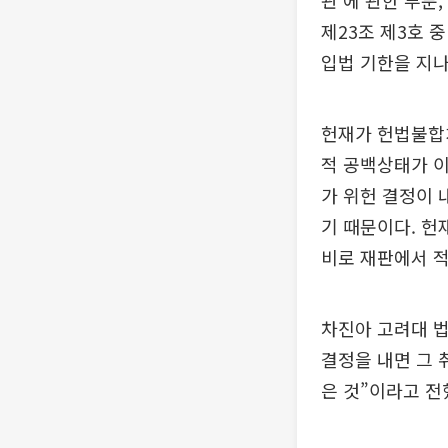
관’에 관한 부분,
제23조 제3호 중
입법 기한을 지나
헌재가 헌법불합치
적 공백상태가 이
가 위헌 결정이 
기 때문이다. 헌
비로 재판에서 
차진아 고려대 
결정을 내면 그 
은 것”이라고 전