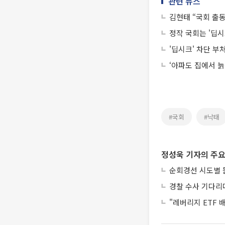
관련 뉴스
김현태 “국회 출
정작 국회는 '딥
'딥시크' 차단 부
‘아파도 집에서 늙
#국회
#낙태
정성욱 기자의 주요
순회경선 시도별 
경찰 수사 기다리
"레버리지 ETF