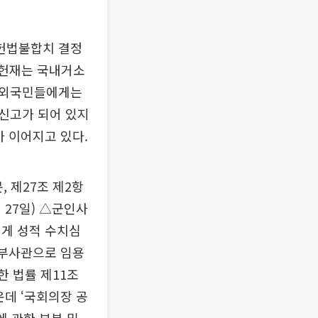
 헌법불합치 결정
 헌재는 국내거소
재외국민들에게는
신고가 되어 있지
 이어지고 있다.
, 제27조 제2항
월 27일) △군인사
에게 성적 수치심
 부사관으로 임용
관한 법률 제11조
운데 ‘국회의장 공