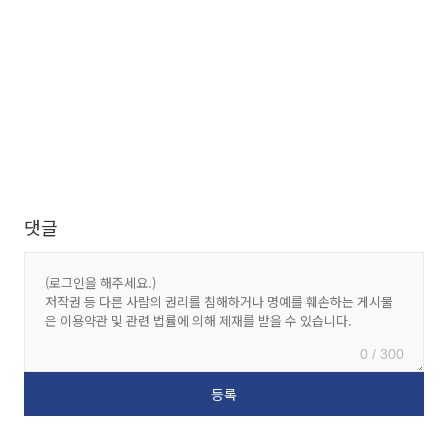
댓글
0 / 300