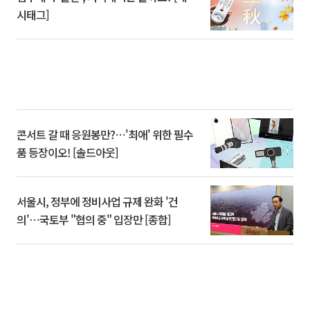
시태그]
콘서트 갈 때 응원봉만?⋯'최애' 위한 필수
품 등장이오! [솔드아웃]
서울시, 정부에 정비사업 규제 완화 '건
의'⋯국토부 "협의 중" 입장만 [종합]