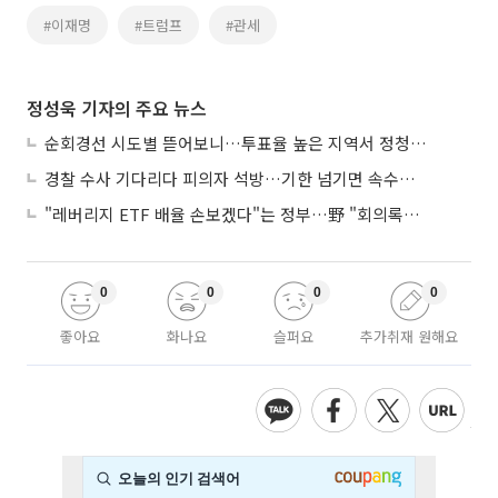
#이재명
#트럼프
#관세
정성욱 기자의 주요 뉴스
순회경선 시도별 뜯어보니…투표율 높은 지역서 정청래 강세
경찰 수사 기다리다 피의자 석방…기한 넘기면 속수무책
"레버리지 ETF 배율 손보겠다"는 정부…野 "회의록부터 내놔야"
0
0
0
0
좋아요
화나요
슬퍼요
추가취재 원해요