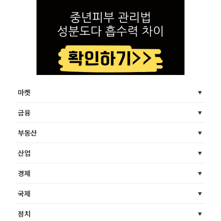
마켓
금융
부동산
산업
경제
국제
정치