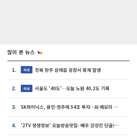
많이 본 뉴스
전북 완주 삼례읍 공장서 화재 발생
속보
1.
서울도 '40도'…오늘 노원 40.2도 기록
속보
2.
SK하이닉스, 용인·청주에 54조 투자…AI 메모리 생산기지 키운다
3.
'2TV 생생정보' 오늘방송맛집- 배우 강성진 단골! 쌀국수ㆍ푸팟퐁 커리 맛집 '블○○○'
4.