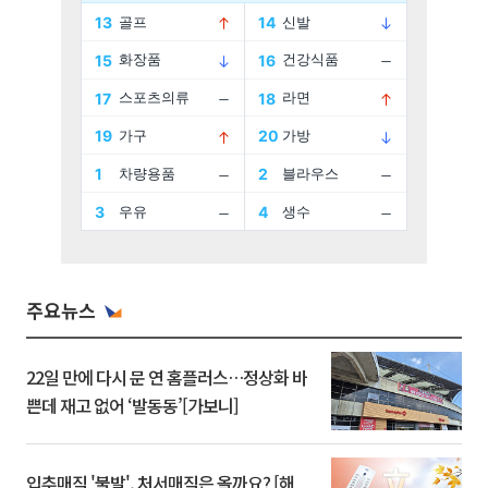
주요뉴스
22일 만에 다시 문 연 홈플러스…정상화 바
쁜데 재고 없어 ‘발동동’[가보니]
입추매직 '불발', 처서매직은 올까요? [해