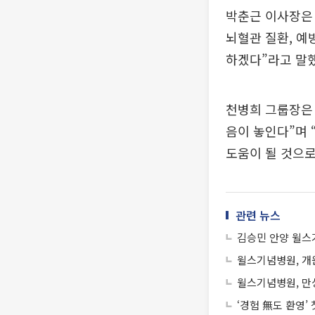
박춘근 이사장은 
뇌혈관 질환, 예
하겠다”라고 말했
천병희 그룹장은
음이 놓인다”며
도움이 될 것으로
관련 뉴스
김승민 안양 윌스
윌스기념병원, 개원
윌스기념병원, 만
‘경험 無도 환영’