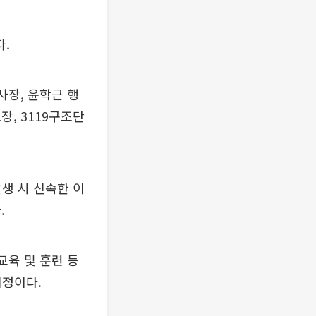
.
장, 윤학근 행
, 3119구조단
생 시 신속한 이
.
교육 및 훈련 등
예정이다.