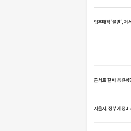
입추매직 '불발', 처
콘서트 갈 때 응원봉만
서울시, 정부에 정비사