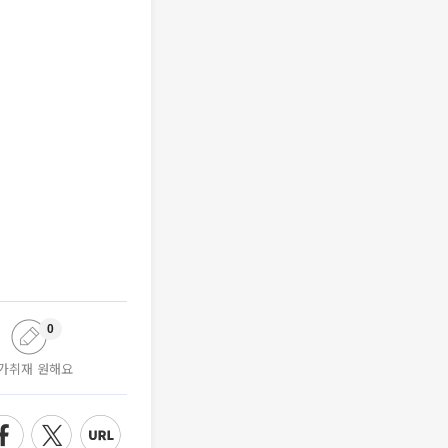
0
가취재 원해요