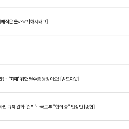
서매직은 올까요? [해시태그]
?⋯'최애' 위한 필수품 등장이오! [솔드아웃]
업 규제 완화 '건의'⋯국토부 "협의 중" 입장만 [종합]