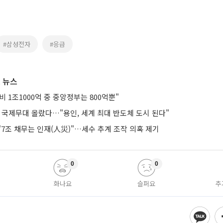
#삼성전자
#응급
 뉴스
 1조1000억 중 중앙정부는 800억뿐"
 국제무대 올랐다…"용인, 세계 최대 반도체 도시 된다"
7조 채무는 인재(人災)"…세수 추계 조작 의혹 제기
0
0
화나요
슬퍼요
추