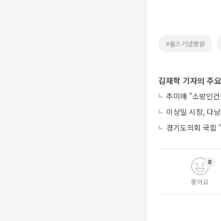
#윌스기념병원
김재학 기자의 주요
추미애 "소방인건비
이상일 시장, 다낭
경기도의회 국힘 "
0
좋아요