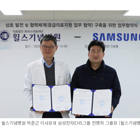
) 윌스기념병원 박춘근 이사장과 삼성전자EHS그룹 천병희 그룹장 (윌스기념병