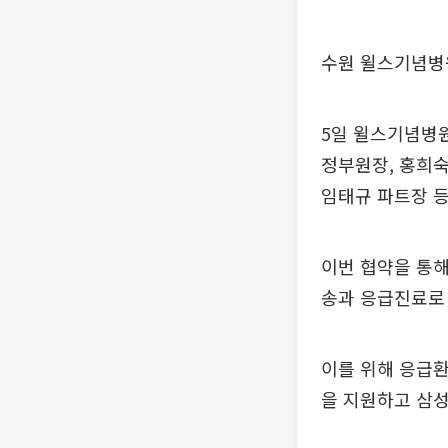
수원 윌스기념병
5일 윌스기념병원
정부원장, 홍희숙
임태규 파트장 등
이번 협약을 통해
송과 응급진료로 
이를 위해 응급환
을 지원하고 삼성