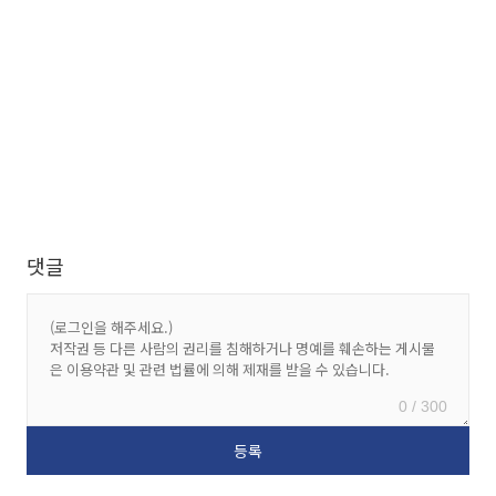
댓글
0 / 300