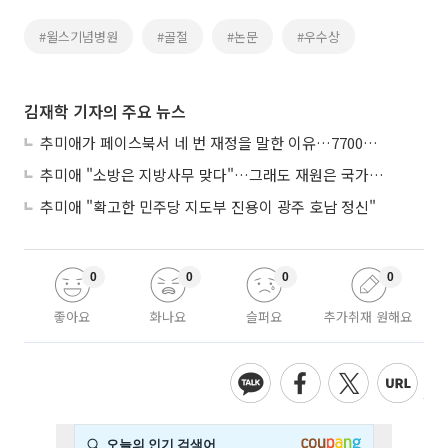
#윌스기념병원
#골절
#논문
#우수상
김재학 기자의 주요 뉴스
추미애가 페이스북서 네 번 재정을 말한 이유…7700억 추경 열쇠는 도의회에
추미애 "소방은 지방사무 맞다"…그래도 재원은 국가가 나눠야
추미애 "확고한 민주당 지도부 진용이 광주 호남 정신"
0
0
0
0
좋아요
화나요
슬퍼요
추가취재 원해요