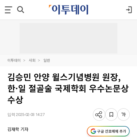
이투데이
사회
일반
김승민 안양 윌스기념병원 원장,
한·일 절골술 국제학회 우수논문상
수상
입력 2025-02-03 14:27
김재학 기자
구글 선호매체 추가