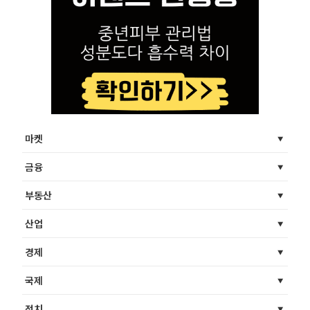
마켓
금융
부동산
산업
경제
국제
정치