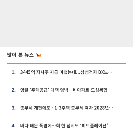
많이 본 뉴스
3445억 자사주 지급 마쳤는데...삼성전자 DX노조, 뒤늦은 '떼쓰기 집회'
1.
영끌 '주택공급' 대책 임박⋯비아파트·도심복합까지 총동원
2.
종부세 개편에도…1·3주택 종부세 격차 2028년부터 확대
3.
바다 태운 폭염에…회 한 접시도 ‘히트플레이션’
4.