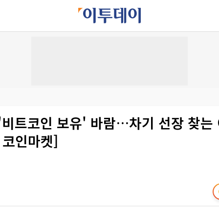
'비트코인 보유' 바람…차기 선장 찾는
 코인마켓]