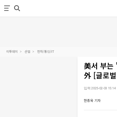
이투데이
산업
전자/통신/IT
美서 부는 
外 [글로벌
입력 2025-02-03 15:14
한종욱 기자