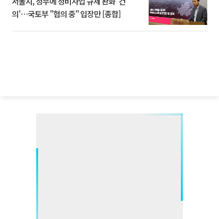
서울시, 정부에 정비사업 규제 완화 '건
의'⋯국토부 "협의 중" 입장만 [종합]