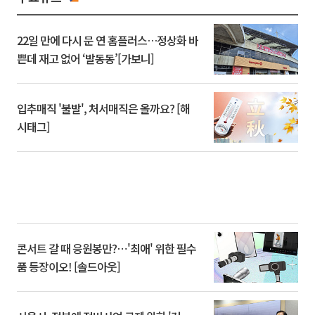
22일 만에 다시 문 연 홈플러스…정상화 바
쁜데 재고 없어 ‘발동동’[가보니]
입추매직 '불발', 처서매직은 올까요? [해
시태그]
콘서트 갈 때 응원봉만?⋯'최애' 위한 필수
품 등장이오! [솔드아웃]