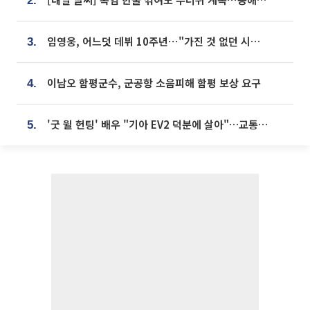
2.
임영웅, 어느덧 데뷔 10주년⋯"가진 것 없던 시절, 내 앞엔 20명의 팬뿐"
3.
이남오 함평군수, 군공항 소음피해 함평 보상 요구
4.
'굿 윌 헌팅' 배우 "기아 EV2 덕분에 살아"…교통사고 후 안전성 극찬
5.