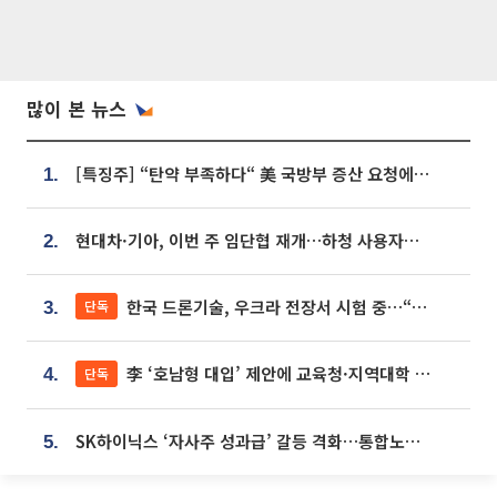
많이 본 뉴스
[특징주] “탄약 부족하다“ 美 국방부 증산 요청에⋯국내 방산주 급등세
1.
현대차·기아, 이번 주 임단협 재개…하청 사용자성 재심도 ‘변수’
2.
한국 드론기술, 우크라 전장서 시험 중…“스타트업 여러 곳 참여”
단독
3.
李 ‘호남형 대입’ 제안에 교육청·지역대학 서·논술형 입시 연계 '착수'
단독
4.
SK하이닉스 ‘자사주 성과급’ 갈등 격화…통합노조 출범 움직임
5.