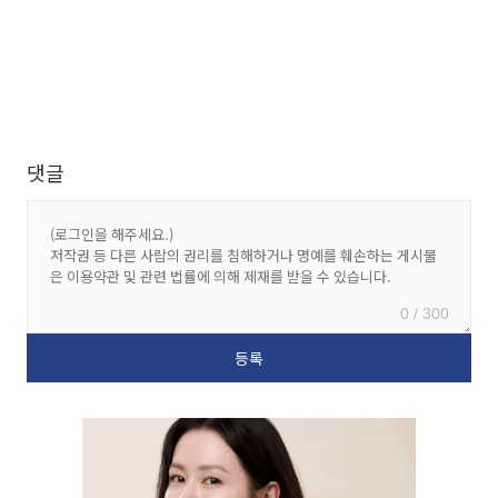
댓글
0 / 300