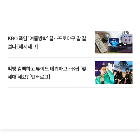
KBO 폭염 '여름방학' 끝…프로야구 갈 길
멀다 [해시태그]
빅뱅 컴백하고 튜이드 데뷔하고⋯K팝 '몇
세대'세요? [엔터로그]