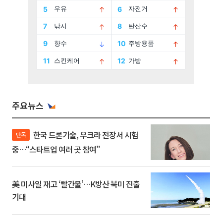
주요뉴스
한국 드론기술, 우크라 전장서 시험
단독
중…“스타트업 여러 곳 참여”
美 미사일 재고 ‘빨간불’…K방산 북미 진출
기대