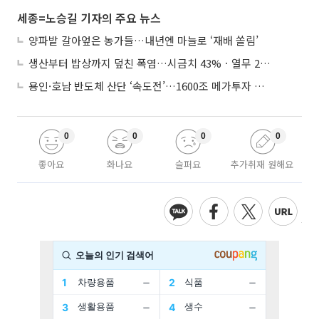
세종=노승길 기자의 주요 뉴스
양파밭 갈아엎은 농가들…내년엔 마늘로 ‘재배 쏠림’
생산부터 밥상까지 덮친 폭염…시금치 43%ㆍ열무 28% 급등
용인·호남 반도체 산단 ‘속도전’…1600조 메가투자 이행 총력
0
0
0
0
좋아요
화나요
슬퍼요
추가취재 원해요