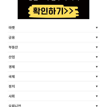
마켓
금융
부동산
산업
경제
국제
정치
사회
오피니언