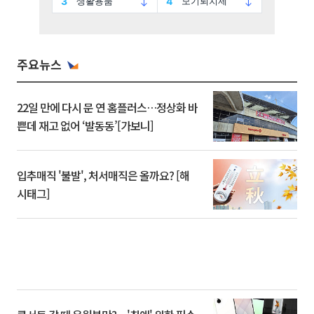
주요뉴스
22일 만에 다시 문 연 홈플러스…정상화 바
쁜데 재고 없어 ‘발동동’[가보니]
입추매직 '불발', 처서매직은 올까요? [해
시태그]