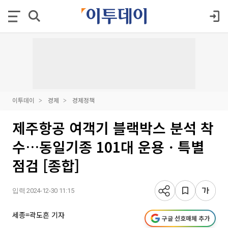
이투데이
경제
경제정책
제주항공 여객기 블랙박스 분석 착
수…동일기종 101대 운용ㆍ특별
점검 [종합]
입력 2024-12-30 11:15
세종=곽도흔 기자
구글 선호매체 추가