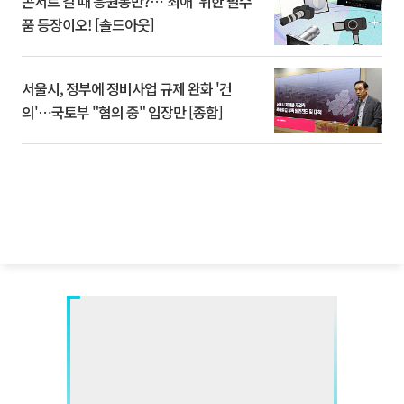
콘서트 갈 때 응원봉만?⋯'최애' 위한 필수
품 등장이오! [솔드아웃]
서울시, 정부에 정비사업 규제 완화 '건
의'⋯국토부 "협의 중" 입장만 [종합]