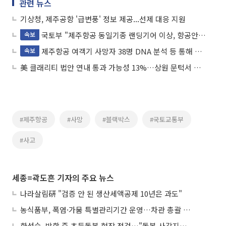
관련 뉴스
기상청, 제주공항 '급변풍' 정보 제공...선제 대응 지원
국토부 "제주항공 동일기종 랜딩기어 이상, 항공안전감독관 급파ㆍ사고원인 조사"
속보
제주항공 여객기 사망자 38명 DNA 분석 등 통해 신원 확인 중
속보
美 클래리티 법안 연내 통과 가능성 13%…상원 문턱서 제동
#제주항공
#사망
#블랙박스
#국토교통부
#사고
세종=곽도흔 기자의 주요 뉴스
나라살림硏 "검증 안 된 생산세액공제 10년은 과도"
농식품부, 폭염·가뭄 특별관리기간 운영…차관 총괄 대응체계 격상
한성숙, 방학 중 초등돌봄 현장 점검…"돌봄 사각지대 없애야"