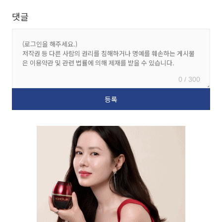
댓글
0 / 300