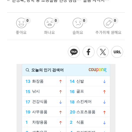
0
0
0
0
좋아요
화나요
슬퍼요
추가취재 원해요