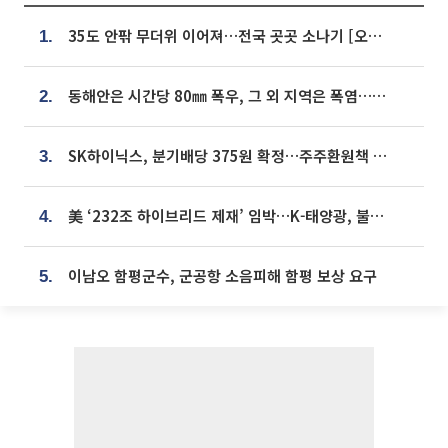
35도 안팎 무더위 이어져…전국 곳곳 소나기 [오늘 날씨]
1.
동해안은 시간당 80㎜ 폭우, 그 외 지역은 폭염…‘극과 극 날씨’
2.
SK하이닉스, 분기배당 375원 확정…주주환원책 9월로 앞당겨 발표
3.
美 ‘232조 하이브리드 제재’ 임박…K-태양광, 불확실성 털고 날개 다나
4.
이남오 함평군수, 군공항 소음피해 함평 보상 요구
5.