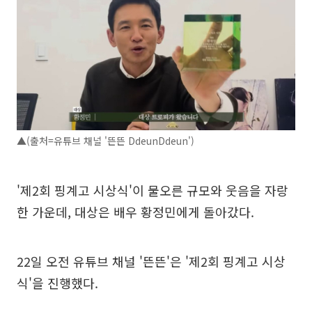
▲(출처=유튜브 채널 '뜬뜬 DdeunDdeun')
'제2회 핑계고 시상식'이 물오른 규모와 웃음을 자랑
한 가운데, 대상은 배우 황정민에게 돌아갔다.
22일 오전 유튜브 채널 '뜬뜬'은 '제2회 핑계고 시상
식'을 진행했다.