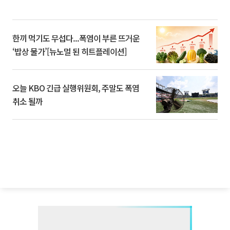
한끼 먹기도 무섭다...폭염이 부른 뜨거운
‘밥상 물가’[뉴노멀 된 히트플레이션]
오늘 KBO 긴급 실행위원회, 주말도 폭염
취소 될까