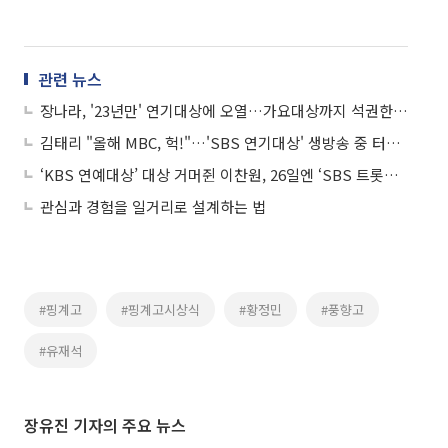
관련 뉴스
장나라, '23년만' 연기대상에 오열…가요대상까지 석권한 최초의 스타
김태리 "올해 MBC, 헉!"…'SBS 연기대상' 생방송 중 터진 대형 말실수
‘KBS 연예대상’ 대상 거머쥔 이찬원, 26일엔 ‘SBS 트롯대전’ 출격
관심과 경험을 일거리로 설계하는 법
#핑계고
#핑계고시상식
#황정민
#풍향고
#유재석
장유진 기자의 주요 뉴스