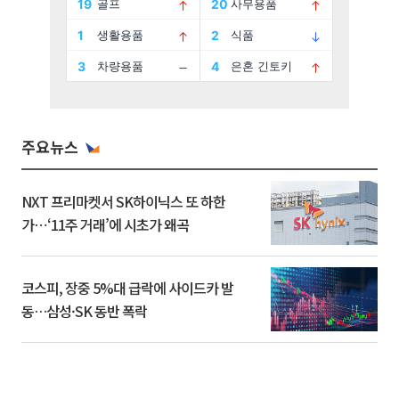
주요뉴스
NXT 프리마켓서 SK하이닉스 또 하한
가⋯‘11주 거래’에 시초가 왜곡
코스피, 장중 5%대 급락에 사이드카 발
동…삼성·SK 동반 폭락