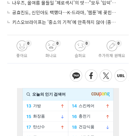
나우즈, 올여름 물들일 '제로섹시'의 맛⋯"모두 '입덕'시킬 것"
공효진도, 신민아도 택했다⋯K-드라마, '웹툰'에 꽂힌 이유
키스오브라이프는 '중소의 기적'에 만족하지 않아 (종합)
0
0
0
0
좋아요
화나요
슬퍼요
추가취재 원해요