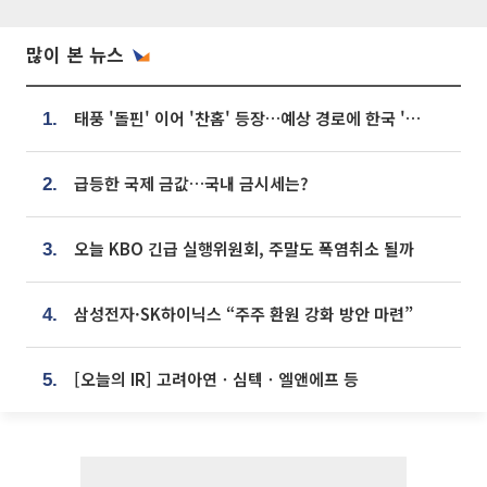
많이 본 뉴스
태풍 '돌핀' 이어 '찬홈' 등장…예상 경로에 한국 '한숨'
1.
급등한 국제 금값…국내 금시세는?
2.
오늘 KBO 긴급 실행위원회, 주말도 폭염취소 될까
3.
삼성전자·SK하이닉스 “주주 환원 강화 방안 마련”
4.
[오늘의 IR] 고려아연ㆍ심텍ㆍ엘앤에프 등
5.