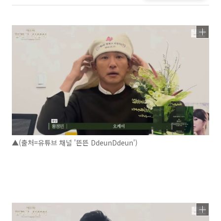
▲(출처=유튜브 채널 '뜬뜬 DdeunDdeun')