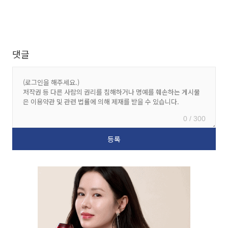
댓글
0 / 300