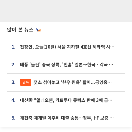
많이 본 뉴스
전장연, 오늘(10일) 서울 지하철 4호선 혜화역 시위…1호선 용산역 무정차
1.
태풍 '돌핀' 중국 상륙, '찬홈' 일본→한국…각국 기상청 예상 경로는?
2.
젖소 섞어놓고 ‘한우 원육’ 팔이...공영홈쇼핑 표기·검증 구멍
단독
3.
대신證 “알테오젠, 키트루다 큐렉스 판매 3배 급증…목표가 41만원 상향”
4.
재건축·재개발 이주비 대출 숨통…정부, HF 보증 신설 추진
5.