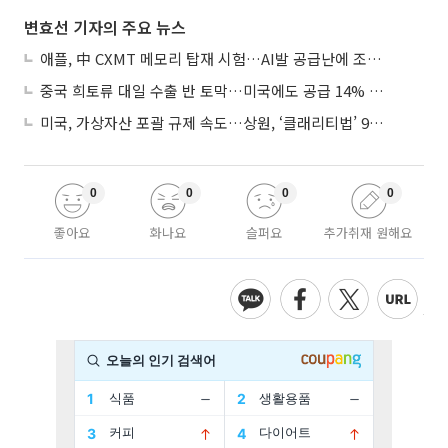
변효선 기자의 주요 뉴스
애플, 中 CXMT 메모리 탑재 시험…AI발 공급난에 조달처 다변화
중국 희토류 대일 수출 반 토막…미국에도 공급 14% 줄여
미국, 가상자산 포괄 규제 속도…상원, ‘클래리티법’ 9월 절차투표 추진
0
0
0
0
좋아요
화나요
슬퍼요
추가취재 원해요