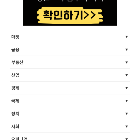
마켓
금융
부동산
산업
경제
국제
정치
사회
오피니언