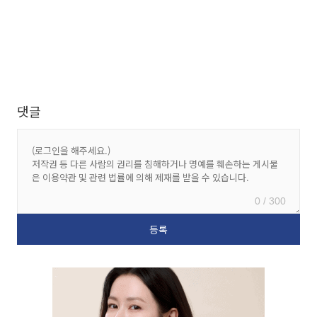
댓글
0 / 300