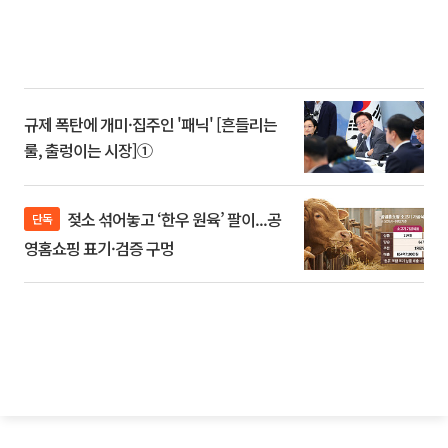
규제 폭탄에 개미·집주인 '패닉' [흔들리는
룰, 출렁이는 시장]①
젖소 섞어놓고 ‘한우 원육’ 팔이...공
단독
영홈쇼핑 표기·검증 구멍