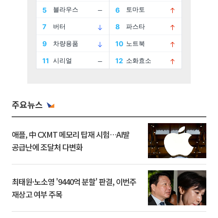
주요뉴스
애플, 中 CXMT 메모리 탑재 시험…AI발
공급난에 조달처 다변화
최태원·노소영 '9440억 분할' 판결, 이번주
재상고 여부 주목