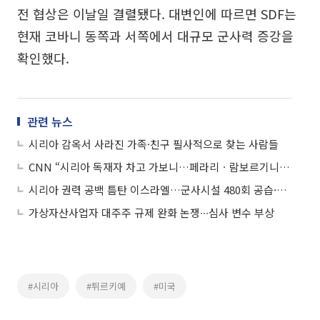
전 협상은 이날일 결렬됐다. 대변인에 따르면 SDF는
현재 코바니 동쪽과 서쪽에서 대규모 군사력 증강을
확인했다.
관련 뉴스
시리아 감옥서 사라진 가족·친구 필사적으로 찾는 사람들
CNN “시리아 독재자 차고 가보니…페라리ㆍ람보르기니 등 슈퍼카 가득”
시리아 권력 공백 틈탄 이스라엘…군사시설 480회 공습·영토 진입
가상자산사업자 대주주 규제 완화 논쟁∙∙∙심사 변수 부상
#시리아
#튀르키예
#미국