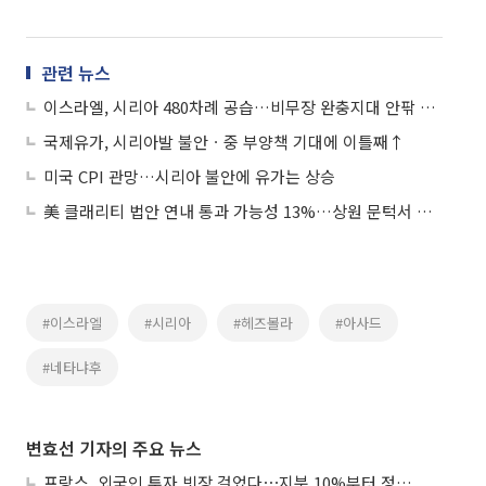
관련 뉴스
이스라엘, 시리아 480차례 공습…비무장 완충지대 안팎 지상군 배치
국제유가, 시리아발 불안ㆍ중 부양책 기대에 이틀째↑
미국 CPI 관망…시리아 불안에 유가는 상승
美 클래리티 법안 연내 통과 가능성 13%…상원 문턱서 제동
#이스라엘
#시리아
#헤즈볼라
#아사드
#네타냐후
변효선 기자의 주요 뉴스
프랑스, 외국인 투자 빗장 걸었다⋯지분 10%부터 정부가 승인