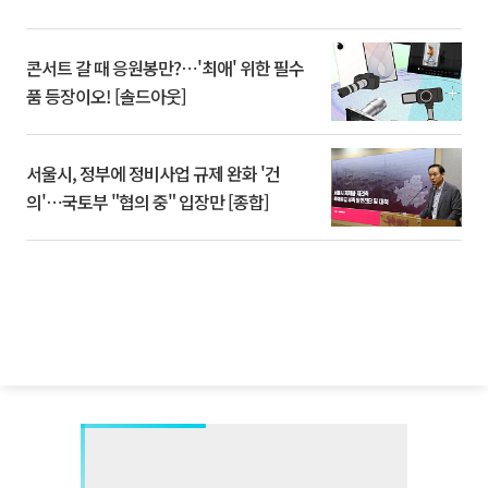
콘서트 갈 때 응원봉만?⋯'최애' 위한 필수
품 등장이오! [솔드아웃]
서울시, 정부에 정비사업 규제 완화 '건
의'⋯국토부 "협의 중" 입장만 [종합]