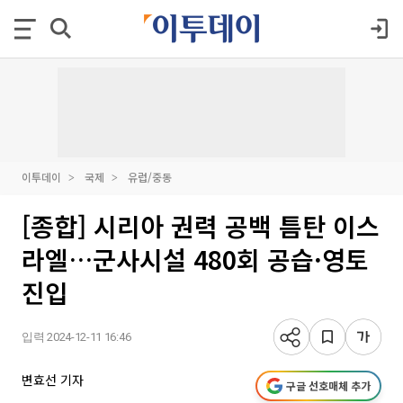
이투데이
국제
유럽/중동
[종합] 시리아 권력 공백 틈탄 이스
라엘…군사시설 480회 공습·영토
진입
입력 2024-12-11 16:46
변효선 기자
구글 선호매체 추가