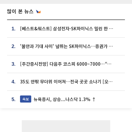
많이 본 뉴스
[베스트&워스트] 삼성전자·SK하이닉스 밀린 한 주…상상인증권은 85% 급등
1.
'불안과 기대 사이' 널뛰는 SK하이닉스…증권가 "HBM4·LTA 기반 펀터멘털 견고"
2.
[주간증시전망] 다음주 코스피 6000~7000⋯“外人 수급은 정책이 변수”
3.
35도 안팎 무더위 이어져…전국 곳곳 소나기 [오늘 날씨]
4.
뉴욕증시, 상승...나스닥 1.3% ↑
속보
5.