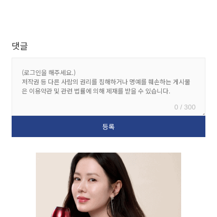
댓글
0 / 300