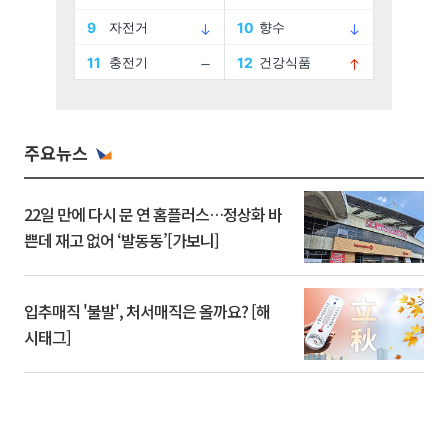
주요뉴스
22일 만에 다시 문 연 홈플러스…정상화 바
쁜데 재고 없어 ‘발동동’[가보니]
입추매직 '불발', 처서매직은 올까요? [해
시태그]