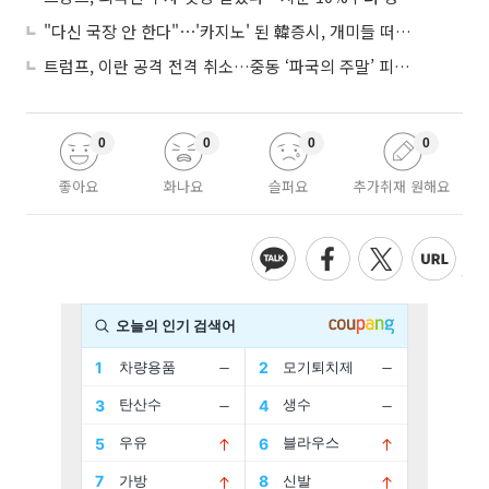
"다신 국장 안 한다"⋯'카지노' 된 韓증시, 개미들 떠난다
트럼프, 이란 공격 전격 취소…중동 ‘파국의 주말’ 피했다
0
0
0
0
좋아요
화나요
슬퍼요
추가취재 원해요