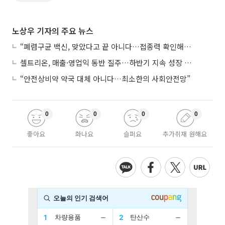
노상우 기자의 주요 뉴스
“폐렴구균 백신, 맞았다고 끝 아니다…접종력 확인해야”
셀트리온, 매출·영업익 동반 질주…하반기 지속 성장 전망에 주목
“안전상비약 약국 대체 아니다…최소한의 사회안전망”
0
0
0
0
좋아요
화나요
슬퍼요
추가취재 원해요