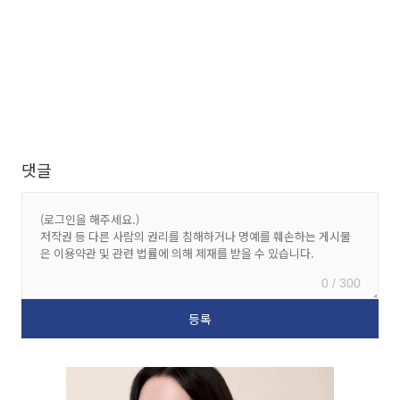
댓글
0 / 300