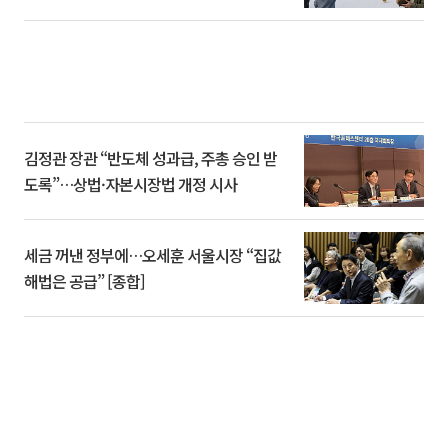
김정관 장관 “반도체 성과급, 주총 승인 받
도록”…상법·자본시장법 개정 시사
세금 꺼낸 정부에…오세훈 서울시장 “집값
해법은 공급” [종합]