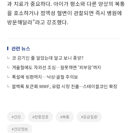
과 치료가 중요하다. 아이가 평소와 다른 양상의 복통
을 호소하거나 점액성 혈변이 관찰되면 즉시 병원에
방문해달라”라고 강조했다.
관련 뉴스
코 감기인 줄 알았는데 알고 보니 종양?
겨울철에도 자외선 조심…잘못하면 ‘피부암’까지
폭설에 빙판까지…낙상·골절 주의보
블랙록 토큰화 MMF, 유럽 시장 진출∙∙∙스테이블코인 확장
#건강
#장중첩증
#복통
#응급질환
#건강정보