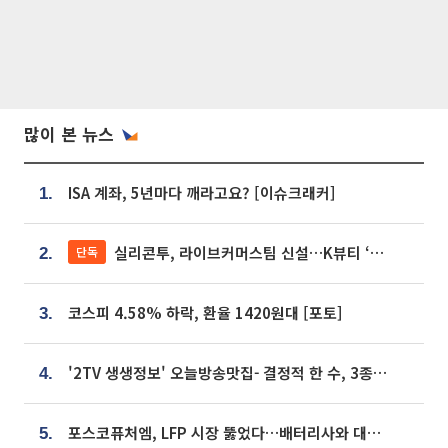
많이 본 뉴스
ISA 계좌, 5년마다 깨라고요? [이슈크래커]
1.
실리콘투, 라이브커머스팀 신설…K뷰티 ‘글로벌 판매망’ 확대[K뷰티 라방戰]
단독
2.
코스피 4.58% 하락, 환율 1420원대 [포토]
3.
'2TV 생생정보' 오늘방송맛집- 결정적 한 수, 3종 메밀면! 메밀 소바 맛집 '의○○○○'
4.
포스코퓨처엠, LFP 시장 뚫었다…배터리사와 대규모 장기 공급 합의
5.