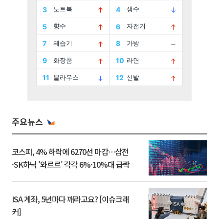
주요뉴스
코스피, 4% 하락에 6270선 마감…삼전
·SK하닉 '와르르' 각각 6%·10%대 급락
ISA 계좌, 5년마다 깨라고요? [이슈크래
커]