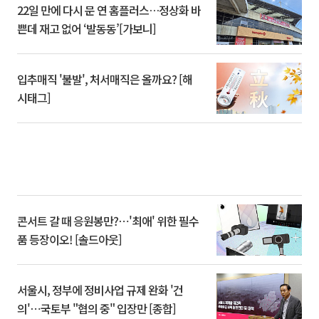
22일 만에 다시 문 연 홈플러스…정상화 바
쁜데 재고 없어 ‘발동동’[가보니]
입추매직 '불발', 처서매직은 올까요? [해
시태그]
콘서트 갈 때 응원봉만?⋯'최애' 위한 필수
품 등장이오! [솔드아웃]
서울시, 정부에 정비사업 규제 완화 '건
의'⋯국토부 "협의 중" 입장만 [종합]