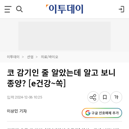
이투데이
산업
의료/바이오
코 감기인 줄 알았는데 알고 보니
종양? [e건강~쏙]
입력 2024-12-06 10:25
이상민 기자
구글 선호매체 추가