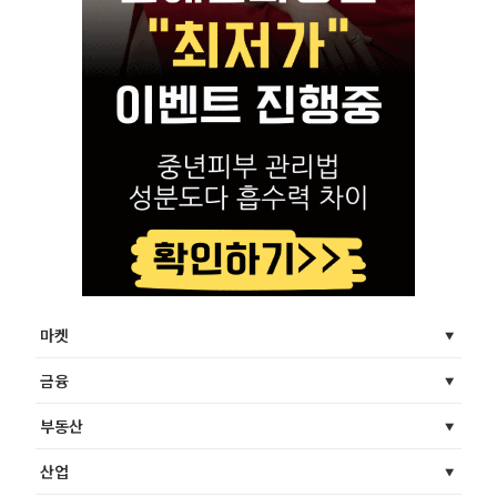
마켓
금융
부동산
산업