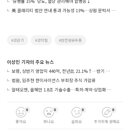
‘유병률 15%’ 당뇨, 혈당 관리해야 합병증↓
美 클래리티 법안 연내 통과 가능성 13%…상원 문턱서 제동
#코감기
#코막힘
#반전성유두종
이상민 기자의 주요 뉴스
보령, 상반기 영업익 440억, 전년比 21.1%↑…반기 역대 최대
법원, 임주현 한미사이언스 부회장 주식 가압류
알테오젠, 올해만 1.8조 기술수출…특허·계약·상업화 ‘삼박자’
0
0
0
0
좋아요
화나요
슬퍼요
추가취재 원해요