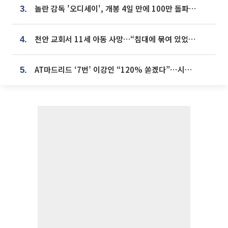
놀란 감독 '오디세이', 개봉 4일 만에 100만 돌파⋯'왕사남' 보다 빠르다
3.
천안 교회서 11세 아동 사망…“침대에 묶여 있었다” 진술 확보
4.
AT마드리드 ‘7번’ 이강인 “120% 쏟겠다”⋯시메오네 감독 “필요한 선수”
5.