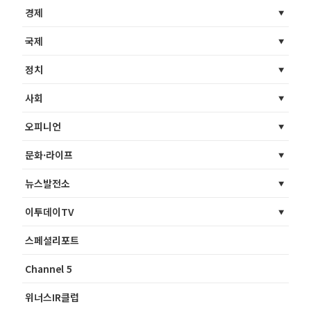
경제
국제
정치
사회
오피니언
문화·라이프
뉴스발전소
이투데이TV
스페셜리포트
Channel 5
위너스IR클럽