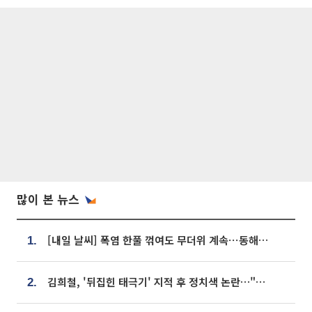
많이 본 뉴스
[내일 날씨] 폭염 한풀 꺾여도 무더위 계속⋯동해안 이틀 연속 비
1.
김희철, '뒤집힌 태극기' 지적 후 정치색 논란…"좌우 떠나 우리나라 국기"
2.