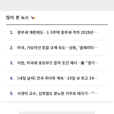
많이 본 뉴스
종부세 개편에도…1·3주택 종부세 격차 2028년부터 확대
1.
미국, 가상자산 포괄 규제 속도…상원, ‘클래리티법’ 9월 절차투표 추진
2.
이란, 미국에 호르무즈 합의 조건 제시…美 “경기 아직 안 끝나” [종합]
3.
[내일 날씨] 전국 무더위 계속…10일 낮 최고 34도 육박
4.
서경덕 교수, 김희철도 분노한 거꾸로 태극기⋯"엉터리는 아냐, 아쉬울 뿐"
5.