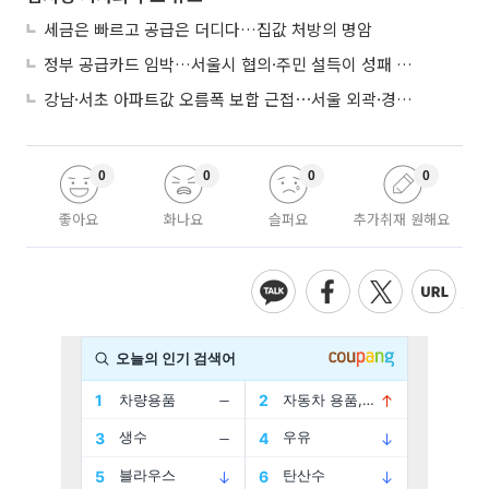
세금은 빠르고 공급은 더디다…집값 처방의 명암
정부 공급카드 임박…서울시 협의·주민 설득이 성패 가른다
강남·서초 아파트값 오름폭 보합 근접⋯서울 외곽·경기 남부 중심 매수세
0
0
0
0
좋아요
화나요
슬퍼요
추가취재 원해요