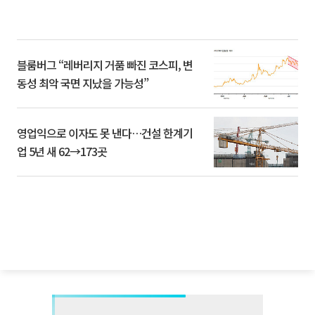
블룸버그 “레버리지 거품 빠진 코스피, 변
동성 최악 국면 지났을 가능성”
영업익으로 이자도 못 낸다…건설 한계기
업 5년 새 62→173곳