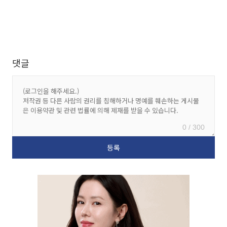
댓글
0 / 300