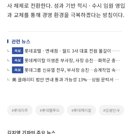
사 체제로 전환한다. 성과 기반 적시 · 수시 임원 영입
과 교체를 통해 경영 환경을 극복하겠다는 방침이다.
관련 뉴스
롯데호텔ㆍ면세점ㆍ월드 3사 대표 전원 물갈이…고강도 쇄신
속보
롯데케미칼 이영준 부사장, 사장 승진…화학군 총괄대표 선임
속보
롯데그룹 신유열 전무, 부사장 승진…승계작업 속도낸다
속보
美 클래리티 법안 연내 통과 가능성 13%…상원 문턱서 제동
#롯데지주
#롯데웰푸드
#롯데케미칼
#임원인사
김지영 기자의 주요 뉴스