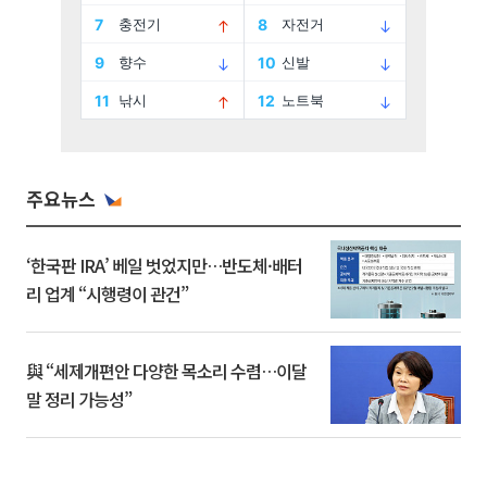
주요뉴스
‘한국판 IRA’ 베일 벗었지만…반도체·배터
리 업계 “시행령이 관건”
與 “세제개편안 다양한 목소리 수렴…이달
말 정리 가능성”