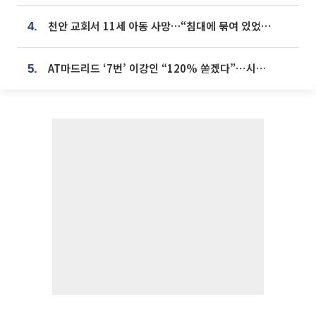
천안 교회서 11세 아동 사망…“침대에 묶여 있었다” 진술 확보
4.
AT마드리드 ‘7번’ 이강인 “120% 쏟겠다”⋯시메오네 감독 “필요한 선수”
5.