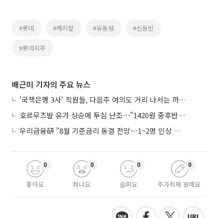
#롯데
#케미칼
#유동성
#신동빈
#롯데지주
배근미 기자의 주요 뉴스
'국책은행 3사' 직원들, 다음주 여의도 거리 나서는 까닭은
호르무즈발 유가 상승에 투심 난조⋯"1420원 중후반 등락"
우리금융硏 "8월 기준금리 동결 전망⋯1~2명 인상 소수의견 낼 것"
0
0
0
0
좋아요
화나요
슬퍼요
추가취재 원해요