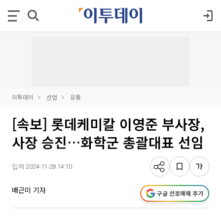
이투데이
산업
유통
[속보] 롯데케미칼 이영준 부사장,
사장 승진…화학군 총괄대표 선임
입력 2024-11-28 14:10
배근미 기자
구글 선호매체 추가