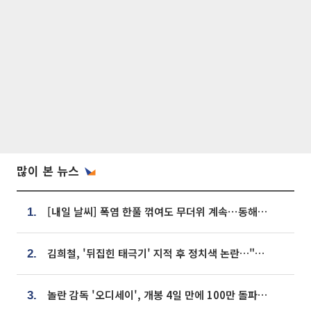
많이 본 뉴스
[내일 날씨] 폭염 한풀 꺾여도 무더위 계속⋯동해안 이틀 연속 비
1.
김희철, '뒤집힌 태극기' 지적 후 정치색 논란…"좌우 떠나 우리나라 국기"
2.
놀란 감독 '오디세이', 개봉 4일 만에 100만 돌파⋯'왕사남' 보다 빠르다
3.