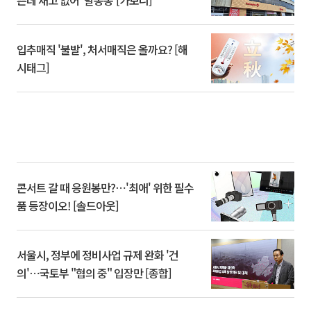
쁜데 재고 없어 ‘발동동’[가보니]
입추매직 '불발', 처서매직은 올까요? [해
시태그]
콘서트 갈 때 응원봉만?⋯'최애' 위한 필수
품 등장이오! [솔드아웃]
서울시, 정부에 정비사업 규제 완화 '건
의'⋯국토부 "협의 중" 입장만 [종합]