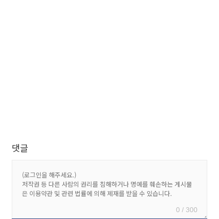
댓글
0 / 300