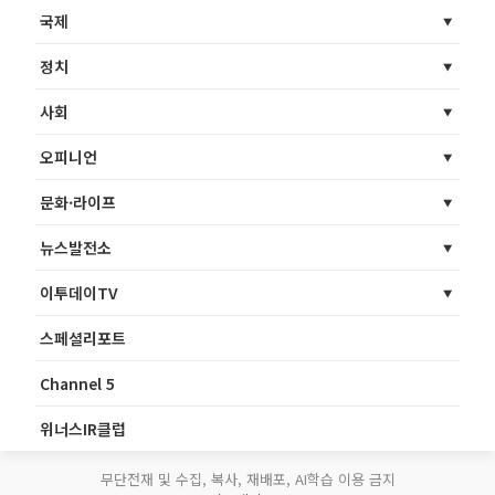
국제
정치
사회
오피니언
문화·라이프
뉴스발전소
이투데이TV
스페셜리포트
Channel 5
위너스IR클럽
무단전재 및 수집, 복사, 재배포, AI학습 이용 금지