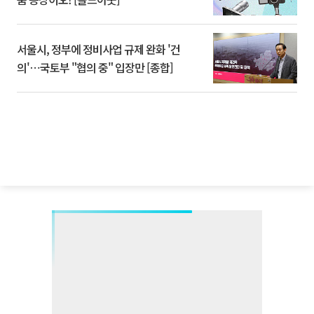
서울시, 정부에 정비사업 규제 완화 '건
의'⋯국토부 "협의 중" 입장만 [종합]