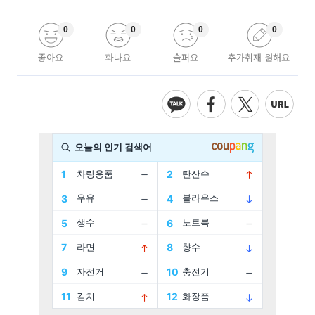
0
0
0
0
좋아요
화나요
슬퍼요
추가취재 원해요