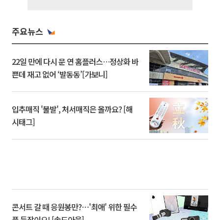
주요뉴스
22일 만에 다시 문 연 홈플러스…정상화 바
쁜데 재고 없어 ‘발동동’[가보니]
입추매직 '불발', 처서매직은 올까요? [해
시태그]
콘서트 갈 때 응원봉만?⋯'최애' 위한 필수
품 등장이오! [솔드아웃]