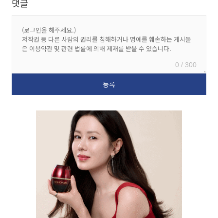
댓글
0 / 300