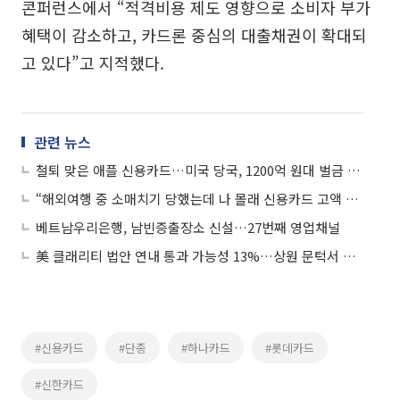
콘퍼런스에서 “적격비용 제도 영향으로 소비자 부가
혜택이 감소하고, 카드론 중심의 대출채권이 확대되
고 있다”고 지적했다.
관련 뉴스
철퇴 맞은 애플 신용카드…미국 당국, 1200억 원대 벌금 및 과징금
“해외여행 중 소매치기 당했는데 나 몰래 신용카드 고액 결제” 소비자경보
베트남우리은행, 남빈증출장소 신설…27번째 영업채널
美 클래리티 법안 연내 통과 가능성 13%…상원 문턱서 제동
#신용카드
#단종
#하나카드
#롯데카드
#신한카드