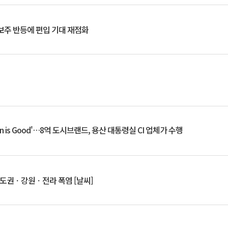
후보주 반등에 편입 기대 재점화
an is Good'…8억 도시브랜드, 용산 대통령실 CI 업체가 수행
수도권ㆍ강원ㆍ전라 폭염 [날씨]