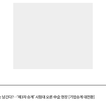
 남긴다?…‘제3자 승계’ 시험대 오른 中企 현장 [기업승계 대전환]