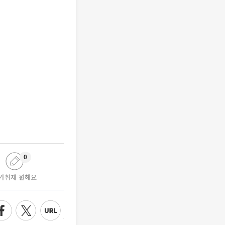
0
가취재 원해요