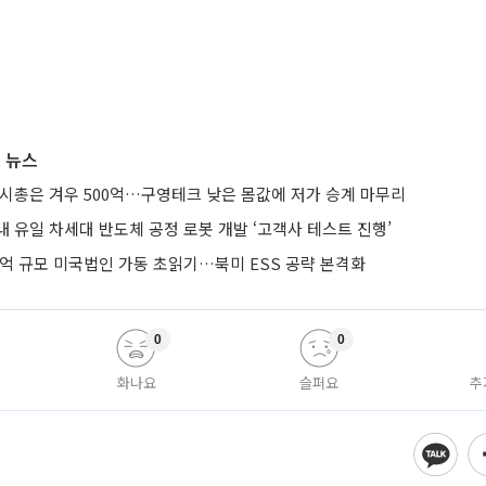
 뉴스
 시총은 겨우 500억…구영테크 낮은 몸값에 저가 승계 마무리
 유일 차세대 반도체 공정 로봇 개발 ‘고객사 테스트 진행’
0억 규모 미국법인 가동 초읽기…북미 ESS 공략 본격화
0
0
화나요
슬퍼요
추