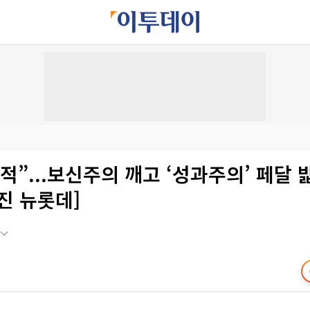
적”...보신주의 깨고 ‘성과주의’ 페달 밟
진 뉴롯데]