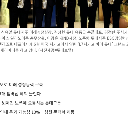
 신유열 롯데지주 미래성장실장, 김상현 롯데 유통군 총괄대표, 김정한 주시카
아스 일리노이주 총무장관, 이강훈 KIND사장, 노준형 롯데지주 ESG경영혁
리조트 대표이사가 6월 미국 시카고에서 열린 ‘L7시카고 바이 롯데’ 그랜드
 세리머니를 하고 있다. (사진제공=롯데호텔)
이오로 미래 성장동력 구축
휴해 멤버십 혜택 늘린다
…넓어진 보폭에 요동치는 롯데그룹
 연내 통과 가능성 13%…상원 문턱서 제동