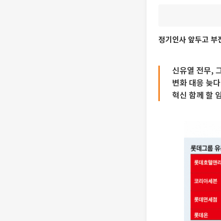
정기인사 앞두고 부진
신유열 전무, 
변화 대응 늦다
혁신 함께 할 