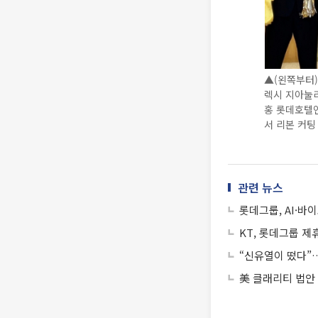
▲(왼쪽부터)
렉시 지아눌리
홍 롯데호텔앤
서 리본 커팅
관련 뉴스
롯데그룹, AI·바
KT, 롯데그룹 제
“신유열이 떴다”
美 클래리티 법안