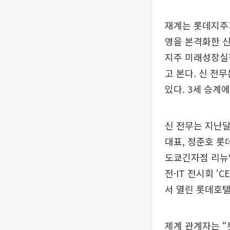
재계는 롯데지주가
영을 본격화한 신
지주 미래성장실장
고 본다. 신 전
있다. 3세 승계
신 전무는 지난달
대표, 정준호 롯
도쿄긴자점 리뉴얼
전·IT 전시회 ‘
서 열린 롯데호텔
제계 관계자는 “