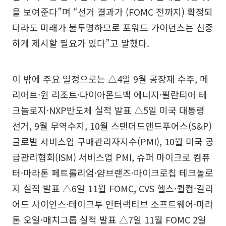
을 보여준다”며 “선거 결과가 (FOMC 전까지) 확정되
더라도 미래가 불투명하므로 포워드 가이던스는 신중
하게 제시할 필요가 있다”고 말했다.
이 밖에 주요 일정으로는 △4일 9월 공장재 수주, 메
리어트·윈 리조트·다이아몬드백 에너지·팔란티어 테
크놀로지·NXP반도체 실적 발표 △5일 미국 대통령
선거, 9월 무역수지, 10월 스탠더드앤드푸어스(S&P)
글로벌 서비스업 구매관리자지수(PMI), 10월 미국 공
급관리협회(ISM) 서비스업 PMI, 슈퍼 마이크로 컴퓨
터·마라톤 페트롤리엄·얌브랜즈·마이크로칩 테크놀로
지 실적 발표 △6일 11월 FOMC, CVS 헬스·퀄컴·길리
어드 사이언스·테이크투 인터랙티브 소프트웨어·마라
톤 오일·매치그룹 실적 발표 △7일 11월 FOMC 2일