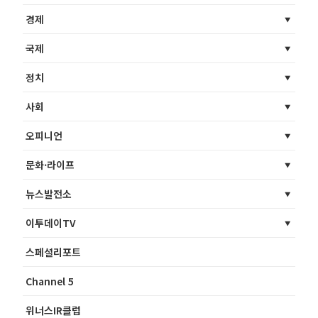
경제
국제
정치
사회
오피니언
문화·라이프
뉴스발전소
이투데이TV
스페셜리포트
Channel 5
위너스IR클럽