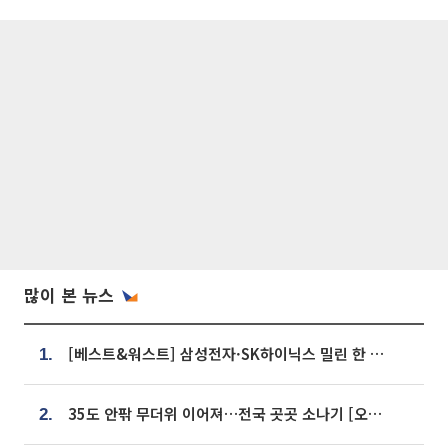
많이 본 뉴스
[베스트&워스트] 삼성전자·SK하이닉스 밀린 한 주…상상인증권은 85% 급등
1.
35도 안팎 무더위 이어져…전국 곳곳 소나기 [오늘 날씨]
2.