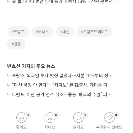
美 클래리티 법안 연내 통과 가능성 13%…상원 문턱서 제동
#트럼프
#해리스
#대선
#트럼프트레이드
#연준
변효선 기자의 주요 뉴스
프랑스, 외국인 투자 빗장 걸었다⋯지분 10%부터 정부가 승인
"다신 국장 안 한다"⋯'카지노' 된 韓증시, 개미들 떠난다
트럼프, 이란 공격 전격 취소…중동 ‘파국의 주말’ 피했다
0
0
0
0
좋아요
화나요
슬퍼요
추가취재 원해요