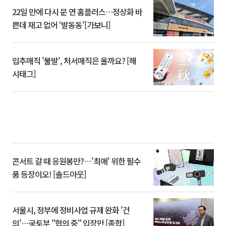
22일 만에 다시 문 연 홈플러스…정상화 바
쁜데 재고 없어 ‘발동동’[가보니]
입추매직 '불발', 처서매직은 올까요? [해
시태그]
콘서트 갈 때 응원봉만?⋯'최애' 위한 필수
품 등장이오! [솔드아웃]
서울시, 정부에 정비사업 규제 완화 '건
의'⋯국토부 "협의 중" 입장만 [종합]