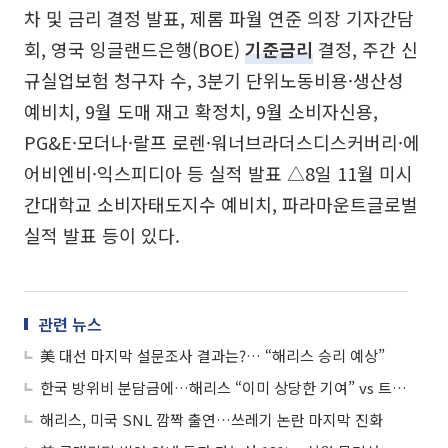
차 및 금리 결정 발표, 제롬 파월 연준 의장 기자간담
회, 영국 잉글랜드은행(BOE)
기준금리
결정, 주간 신
규실업보험 청구자 수, 3분기 단위노동비용·생산성
예비치, 9월 도매 재고 확정치, 9월 소비자신용,
PG&E·모더나·랄프 로렌·워너브라더스디스커버리·에
어비엔비·익스피디아 등 실적 발표 △8일 11월 미시
간대학교 소비자태도지수 예비치, 파라마운트글로벌
실적 발표 등이 있다.
관련 뉴스
美 대선 마지막 설문조사 결과는?… “해리스 승리 예상”
한국 방위비 분담금에…해리스 “이미 상당한 기여” vs 트럼프 “대폭 증액하라”
해리스, 미국 SNL 깜짝 출연…쓰레기 논란 마지막 진화