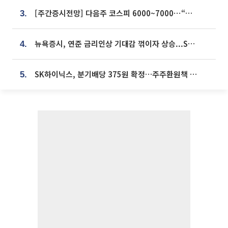
[주간증시전망] 다음주 코스피 6000~7000⋯“外人 수급은 정책이 변수”
3.
뉴욕증시, 연준 금리인상 기대감 꺾이자 상승...S&P500 사상 최고치 [종합]
4.
SK하이닉스, 분기배당 375원 확정…주주환원책 9월로 앞당겨 발표
5.