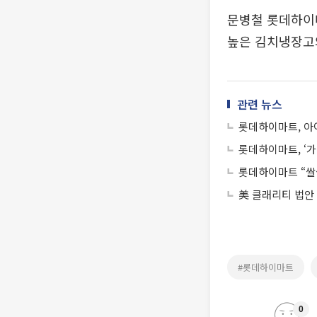
문병철 롯데하이
높은 김치냉장고와
관련 뉴스
롯데하이마트, 아
롯데하이마트, ‘가
롯데하이마트 “쌀
美 클래리티 법안
#롯데하이마트
0