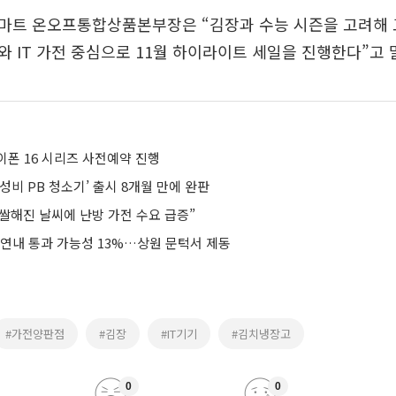
마트 온오프통합상품본부장은 “김장과 수능 시즌을 고려해
 IT 가전 중심으로 11월 하이라이트 세일을 진행한다”고 
이폰 16 시리즈 사전예약 진행
성비 PB 청소기’ 출시 8개월 만에 완판
쌀해진 날씨에 난방 가전 수요 급증”
 연내 통과 가능성 13%…상원 문턱서 제동
#가전양판점
#김장
#IT기기
#김치냉장고
0
0