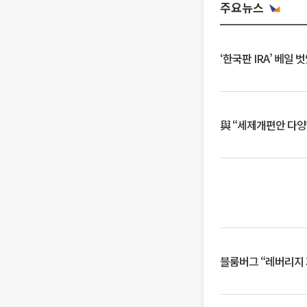
주요뉴스
‘한국판 IRA’ 베
與 “세제개편안 다양
블룸버그 “레버리지 