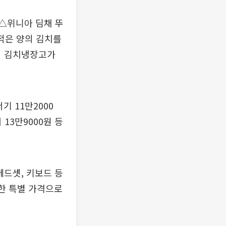
△위니아 딤채 뚜
적은 양의 김치를
목적 김치냉장고가
 11만2000
 13만9000원 등
헤드셋, 키보드 등
함한 특별 가격으로