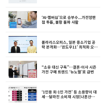
‘AI·멤버십’으로 승부수...가전양판
점 투톱, 불황 돌파 사활
폴라리스오피스, 일본 중소기업 공
략 본격화…‘윈도우11’ 최적화 오피
스 출시
“소유 대신 구독”…결혼·이사 시즌
가전 구매 트렌드 ‘뉴노멀’로 급변
‘1인용 회·1인 가전’ 등 소용량이 대
세⋯달라진 소비재 시장[나혼산
1000만 시대]