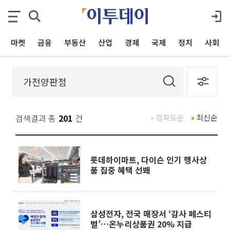
마켓
금융
부동산
산업
경제
국제
정치
사회
검색결과 총
201
건
정확도순
최신순
롯데하이마트, 다이슨 인기 행사상
품 집중 혜택 선봬
삼성전자, 전국 매장서 ‘감사 페스티
벌’…온누리상품권 20% 지급