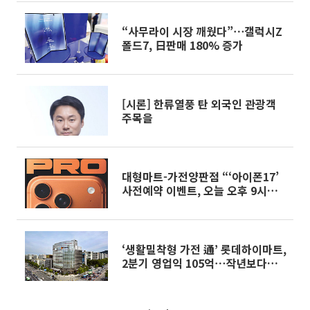
“사무라이 시장 깨웠다”⋯갤럭시Z
폴드7, 日판매 180% 증가
[시론] 한류열풍 탄 외국인 관광객
주목을
대형마트-가전양판점 “‘아이폰17’
사전예약 이벤트, 오늘 오후 9시부
터”
‘생활밀착형 가전 通’ 롯데하이마트,
2분기 영업익 105억⋯작년보다
277%↑