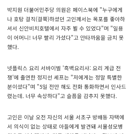
박지원 더불어민주당 의원은 페이스북에 "누구에게
나 호탕 걸직(걸쭉)하셨던 고인께서는 목포를 좋아하
셔서 신안비치호텔에서 자주 뵐 수 있었다"며 "일용
이 어머니! 너무 빨리 가셨다"고 안타까움을 금치 못
했다.
넷플릭스 요리 서바이벌 '흑백요리사: 요리 계급 전
쟁'에 출연한 정지선 셰프는 "저에게는 정말 특별한
분이셨다"며 "5일 전만 해도 전화 통화하면서 인사드
렸는데. 너무 속상하다"고 슬픔을 감추지 못했다.
고인은 이날 오전 자신의 서울 서초구 방배동 자택에
서 의식이 없는 상태로 아들에게 발견돼 서울성모병