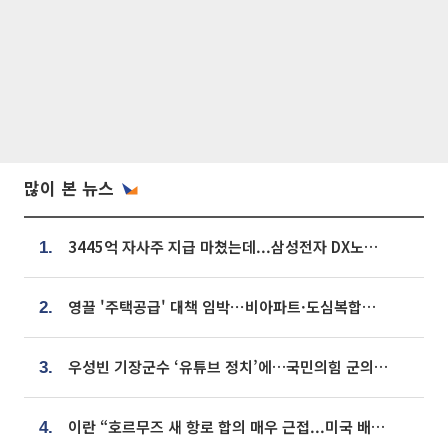
많이 본 뉴스
3445억 자사주 지급 마쳤는데...삼성전자 DX노조, 뒤늦은 '떼쓰기 집회'
1.
영끌 '주택공급' 대책 임박⋯비아파트·도심복합까지 총동원
2.
우성빈 기장군수 ‘유튜브 정치’에…국민의힘 군의원들 집단 반발
3.
이란 “호르무즈 새 항로 합의 매우 근접...미국 배상 먼저”
4.