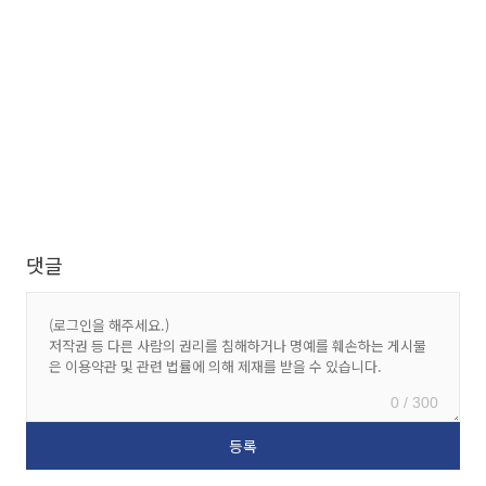
댓글
0 / 300