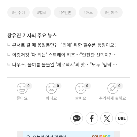
#김수미
#별세
#유인촌
#애도
#김혜수
장유진 기자의 주요 뉴스
콘서트 갈 때 응원봉만?⋯'최애' 위한 필수품 등장이오!
이것저것 '다 되는' 스트레이 키즈⋯"안전한 선택지? 도전이 재밌죠"
나우즈, 올여름 물들일 '제로섹시'의 맛⋯"모두 '입덕'시킬 것"
0
0
0
0
좋아요
화나요
슬퍼요
추가취재 원해요