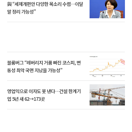
與 “세제개편안 다양한 목소리 수렴…이달
말 정리 가능성”
블룸버그 “레버리지 거품 빠진 코스피, 변
동성 최악 국면 지났을 가능성”
영업익으로 이자도 못 낸다…건설 한계기
업 5년 새 62→173곳