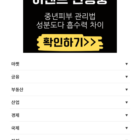
마켓
금융
부동산
산업
경제
국제