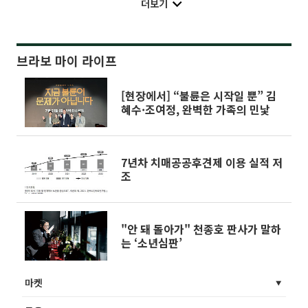
더보기
브라보 마이 라이프
[현장에서] “불륜은 시작일 뿐” 김
혜수·조여정, 완벽한 가족의 민낯
7년차 치매공공후견제 이용 실적 저
조
"안 돼 돌아가" 천종호 판사가 말하
는 ‘소년심판’
마켓