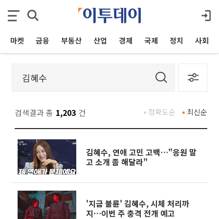
마켓
금융
부동산
산업
경제
국제
정치
사회
검색결과 총
1,203
건
정확도순
최신순
김혜수, 연애 고민 고백⋯"응원 말
고 소개 좀 해달라"
'지금 불륜' 김혜수, 시체 처리까
지⋯이번 주 충격 전개 예고