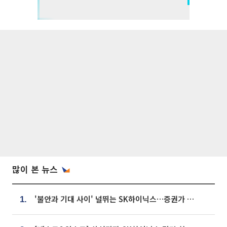
많이 본 뉴스
'불안과 기대 사이' 널뛰는 SK하이닉스…증권가 "HBM4·LTA 기반 펀터멘털 견고"
1.