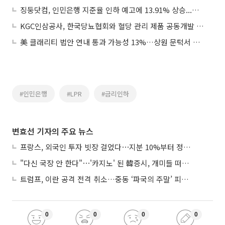
징둥닷컴, 인민은행 지준율 인하 예고에 13.91% 상승...비자 5.49%↓
KGC인삼공사, 한국당뇨협회와 혈당 관리 제품 공동개발 MOU
美 클래리티 법안 연내 통과 가능성 13%…상원 문턱서 제동
#인민은행
#LPR
#금리인하
변효선 기자의 주요 뉴스
프랑스, 외국인 투자 빗장 걸었다⋯지분 10%부터 정부가 승인
"다신 국장 안 한다"⋯'카지노' 된 韓증시, 개미들 떠난다
트럼프, 이란 공격 전격 취소…중동 ‘파국의 주말’ 피했다
0
0
0
0