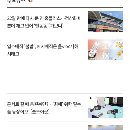
주요뉴스
22일 만에 다시 문 연 홈플러스…정상화 바
쁜데 재고 없어 ‘발동동’[가보니]
입추매직 '불발', 처서매직은 올까요? [해
시태그]
콘서트 갈 때 응원봉만?⋯'최애' 위한 필수
품 등장이오! [솔드아웃]