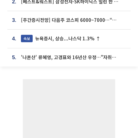
[베스트&워스트] 삼성전자·SK하이닉스 밀린 한 주…상상인증권은 85% 급등
2.
[주간증시전망] 다음주 코스피 6000~7000⋯“外人 수급은 정책이 변수”
3.
뉴욕증시, 상승...나스닥 1.3% ↑
속보
4.
'나혼산' 류혜영, 고경표와 16년산 우정…"자취방서 부모님과 마주쳐"
5.