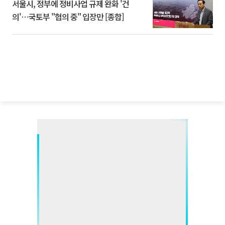
서울시, 정부에 정비사업 규제 완화 '건
의'⋯국토부 "협의 중" 입장만 [종합]