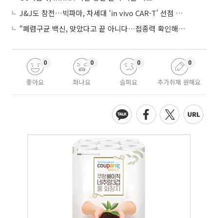
J&J도 참전…빅파마, 차세대 ‘in vivo CAR-T’ 선점 경쟁 본격화
“폐렴구균 백신, 맞았다고 끝 아니다…접종력 확인해야”
0
0
0
0
좋아요
화나요
슬퍼요
추가취재 원해요