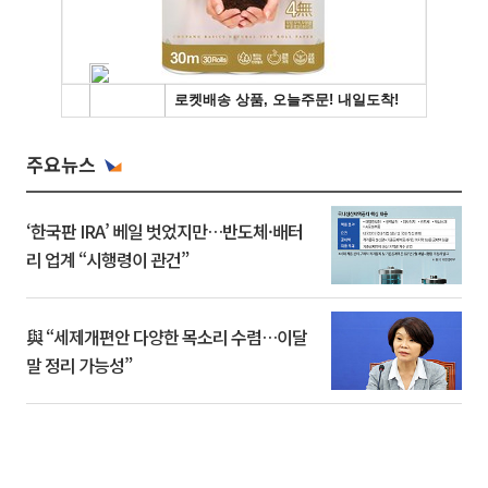
주요뉴스
‘한국판 IRA’ 베일 벗었지만…반도체·배터
리 업계 “시행령이 관건”
與 “세제개편안 다양한 목소리 수렴…이달
말 정리 가능성”