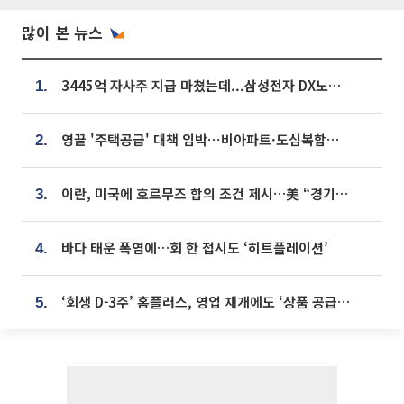
많이 본 뉴스
3445억 자사주 지급 마쳤는데...삼성전자 DX노조, 뒤늦은 '떼쓰기 집회'
1.
영끌 '주택공급' 대책 임박⋯비아파트·도심복합까지 총동원
2.
이란, 미국에 호르무즈 합의 조건 제시…美 “경기 아직 안 끝나” [종합]
3.
바다 태운 폭염에…회 한 접시도 ‘히트플레이션’
4.
‘회생 D-3주’ 홈플러스, 영업 재개에도 ‘상품 공급망’ 복구가 생존 관건
5.