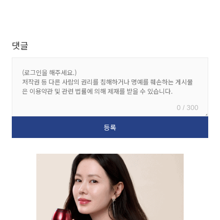
댓글
0 / 300