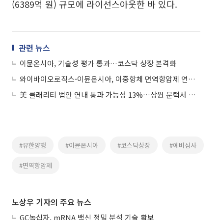
(6389억 원) 규모에 라이선스아웃한 바 있다.
관련 뉴스
이뮨온시아, 기술성 평가 통과…코스닥 상장 본격화
와이바이오로직스-이뮨온시아, 이중항체 면역항암제 연구 ‘맞손’
美 클래리티 법안 연내 통과 가능성 13%…상원 문턱서 제동
#유한양행
#이뮨온시아
#코스닥상장
#예비심사
#면역항암제
노상우 기자의 주요 뉴스
GC녹십자, mRNA 백신 정밀 분석 기술 확보