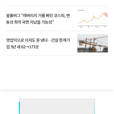
블룸버그 “레버리지 거품 빠진 코스피, 변
동성 최악 국면 지났을 가능성”
영업익으로 이자도 못 낸다…건설 한계기
업 5년 새 62→173곳