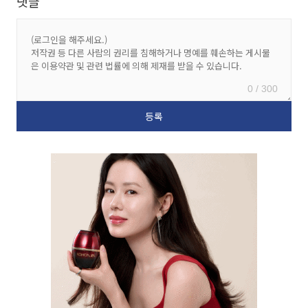
댓글
0 / 300