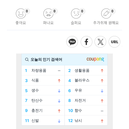
0
0
0
0
좋아요
화나요
슬퍼요
추가취재 원해요