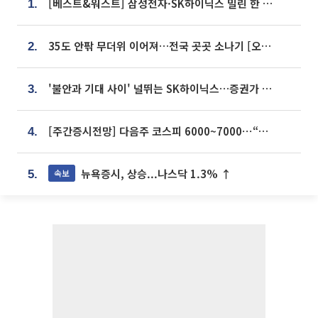
[베스트&워스트] 삼성전자·SK하이닉스 밀린 한 주…상상인증권은 85% 급등
1.
35도 안팎 무더위 이어져…전국 곳곳 소나기 [오늘 날씨]
2.
'불안과 기대 사이' 널뛰는 SK하이닉스…증권가 "HBM4·LTA 기반 펀터멘털 견고"
3.
[주간증시전망] 다음주 코스피 6000~7000⋯“外人 수급은 정책이 변수”
4.
뉴욕증시, 상승...나스닥 1.3% ↑
속보
5.