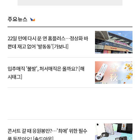
주요뉴스
22일 만에 다시 문 연 홈플러스…정상화 바
쁜데 재고 없어 ‘발동동’[가보니]
입추매직 '불발', 처서매직은 올까요? [해
시태그]
콘서트 갈 때 응원봉만?⋯'최애' 위한 필수
품 등장이오! [솔드아웃]