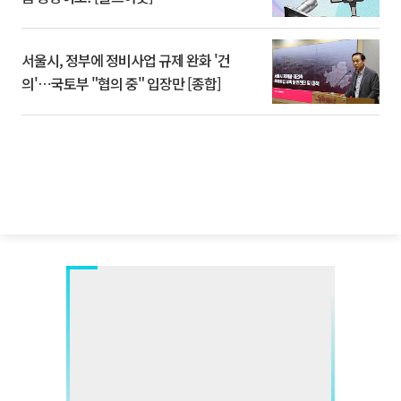
서울시, 정부에 정비사업 규제 완화 '건
의'⋯국토부 "협의 중" 입장만 [종합]