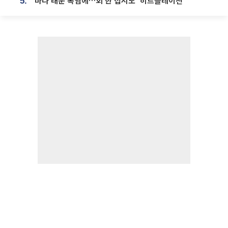
바다 태운 폭염에…회 한 접시도 ‘히트플레이션’
5.