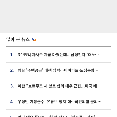
많이 본 뉴스
3445억 자사주 지급 마쳤는데...삼성전자 DX노조, 뒤늦은 '떼쓰기 집회'
1.
영끌 '주택공급' 대책 임박⋯비아파트·도심복합까지 총동원
2.
이란 “호르무즈 새 항로 합의 매우 근접...미국 배상 먼저”
3.
우성빈 기장군수 ‘유튜브 정치’에…국민의힘 군의원들 집단 반발
4.