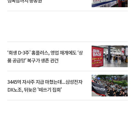
심복합까지 총동원
‘회생 D-3주’ 홈플러스, 영업 재개에도 ‘상
품 공급망’ 복구가 생존 관건
3445억 자사주 지급 마쳤는데...삼성전자
DX노조, 뒤늦은 '떼쓰기 집회'