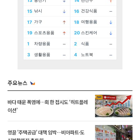
주요뉴스
바다 태운 폭염에…회 한 접시도 ‘히트플레
이션’
영끌 '주택공급' 대책 임박⋯비아파트·도