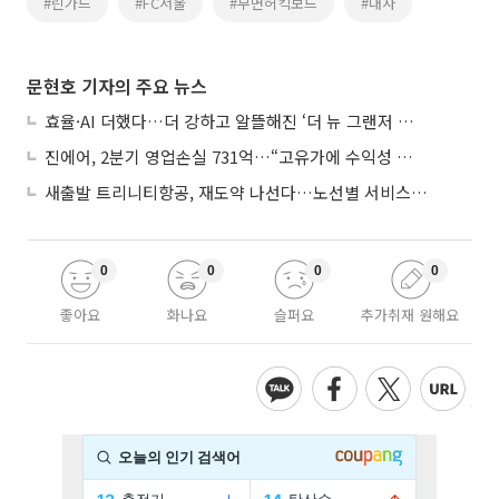
#린가드
#FC서울
#무면허킥보드
#내사
문현호 기자의 주요 뉴스
효율·AI 더했다…더 강하고 알뜰해진 ‘더 뉴 그랜저 하이브리드’
진에어, 2분기 영업손실 731억…“고유가에 수익성 악화”
새출발 트리니티항공, 재도약 나선다…노선별 서비스 차별화
0
0
0
0
좋아요
화나요
슬퍼요
추가취재 원해요