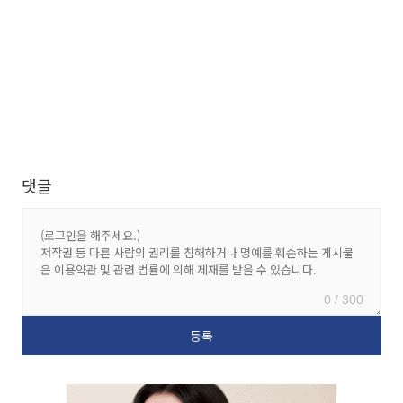
댓글
0 / 300