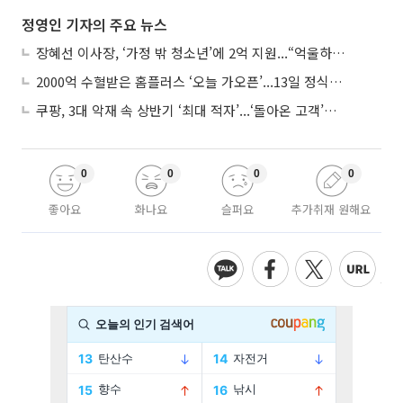
정영인 기자의 주요 뉴스
장혜선 이사장, ‘가정 밖 청소년’에 2억 지원...“억울하고 아파도 단단해지길”
2000억 수혈받은 홈플러스 ‘오늘 가오픈’...13일 정식 개장 시험대
쿠팡, 3대 악재 속 상반기 ‘최대 적자’...‘돌아온 고객’에 수익성 반등 주목
0
0
0
0
좋아요
화나요
슬퍼요
추가취재 원해요