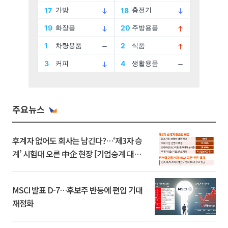
주요뉴스
후계자 없어도 회사는 남긴다?…‘제3자 승
계’ 시험대 오른 中企 현장 [기업승계 대전
환]
MSCI 발표 D-7…후보주 반등에 편입 기대
재점화