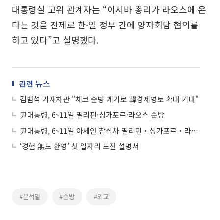
대통령실 고위 관계자는 “이시바 총리가 라오스에 온
다는 것을 전제로 한·일 정부 간에 양자회담 협의를
하고 있다”고 설명했다.
관련 뉴스
김범석 기재차관 "체코 순방 계기로 韓경제영토 확대 기대"
尹대통령, 6~11일 필리핀·싱가포르·라오스 순방
尹대통령, 6~11일 아세안 참석차 필리핀‧싱가포르‧라오스 순방
‘경험 無도 환영’ 첫 일자리 도전 설명서
#윤석열
#순방
#외교