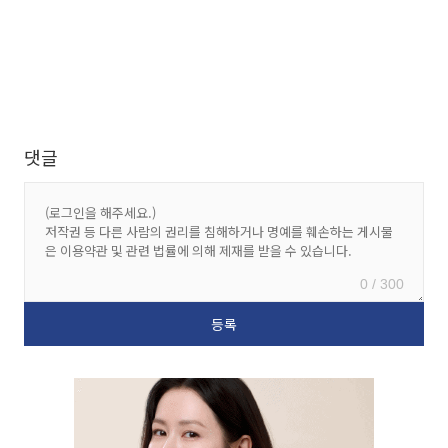
댓글
0 / 300