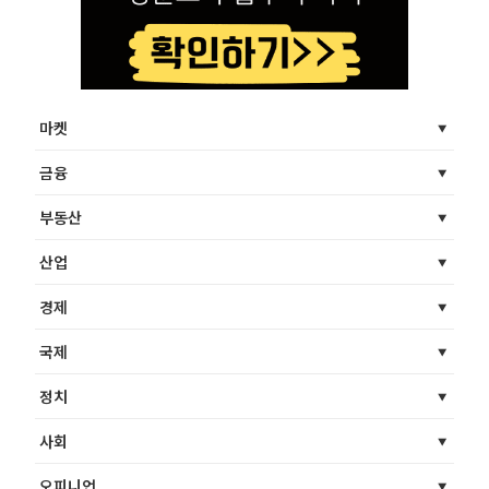
마켓
금융
부동산
산업
경제
국제
정치
사회
오피니언