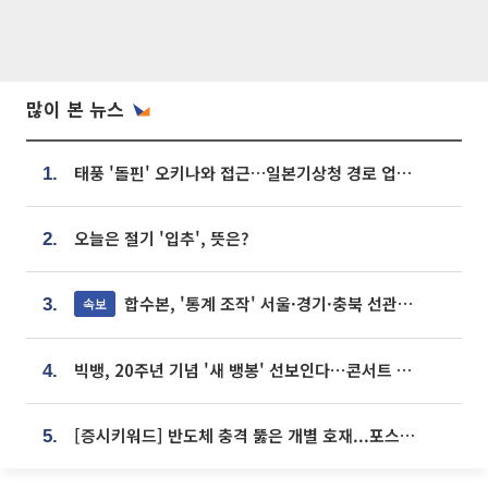
많이 본 뉴스
태풍 '돌핀' 오키나와 접근…일본기상청 경로 업데이트
1.
오늘은 절기 '입추', 뜻은?
2.
합수본, '통계 조작' 서울·경기·충북 선관위 등 추가 압수수색
속보
3.
빅뱅, 20주년 기념 '새 뱅봉' 선보인다⋯콘서트 앞두고 팝업 개최
4.
[증시키워드] 반도체 충격 뚫은 개별 호재...포스코퓨처엠·에코프로·한화솔루션 '눈길'
5.