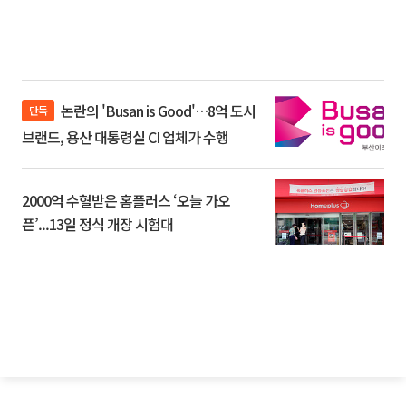
논란의 'Busan is Good'…8억 도시
단독
브랜드, 용산 대통령실 CI 업체가 수행
2000억 수혈받은 홈플러스 ‘오늘 가오
픈’...13일 정식 개장 시험대