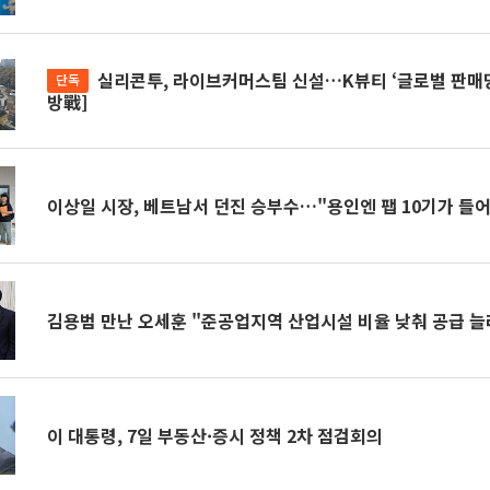
실리콘투, 라이브커머스팀 신설…K뷰티 ‘글로벌 판매망’ 확대[K뷰티 라
단독
방戰]
이상일 시장, 베트남서 던진 승부수…"용인엔 팹 10기가 들
김용범 만난 오세훈 "준공업지역 산업시설 비율 낮춰 공급 늘
이 대통령, 7일 부동산·증시 정책 2차 점검회의