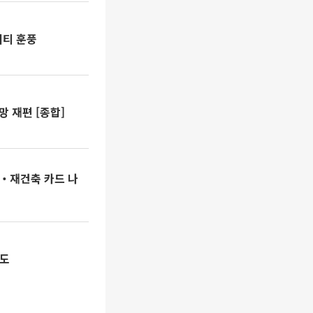
리티 훈풍
 재편 [종합]
지‧재건축 카드 나
속도