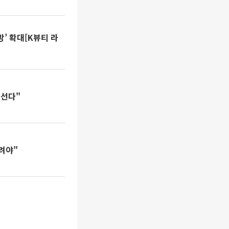
어선다"
려야"