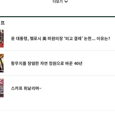
더보기
이프
윤 대통령, 펠로시 美 하원의장 ‘외교 결례’ 논란... 이유는?
황무지를 장엄한 자연 정원으로 바꾼 40년
스카프 휘날리며~