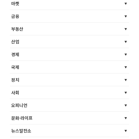
마켓
금융
부동산
산업
경제
국제
정치
사회
오피니언
문화·라이프
뉴스발전소