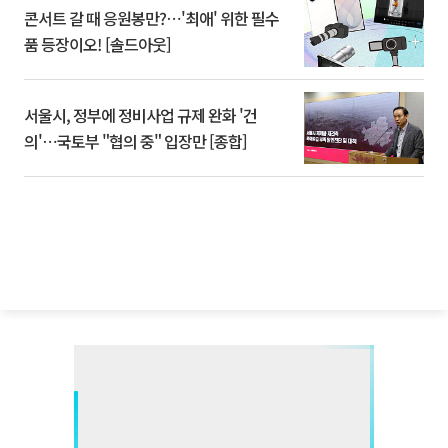
콘서트 갈 때 응원봉만?⋯'최애' 위한 필수
품 등장이오! [솔드아웃]
서울시, 정부에 정비사업 규제 완화 '건
의'⋯국토부 "협의 중" 입장만 [종합]