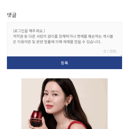
댓글
0 / 300