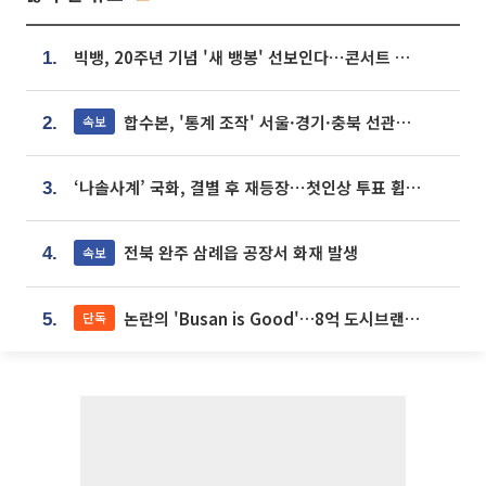
빅뱅, 20주년 기념 '새 뱅봉' 선보인다⋯콘서트 앞두고 팝업 개최
1.
합수본, '통계 조작' 서울·경기·충북 선관위 등 추가 압수수색
속보
2.
‘나솔사계’ 국화, 결별 후 재등장⋯첫인상 투표 휩쓸고 ‘인기녀’ 등극
3.
전북 완주 삼례읍 공장서 화재 발생
속보
4.
논란의 'Busan is Good'…8억 도시브랜드, 용산 대통령실 CI 업체가 수행
단독
5.