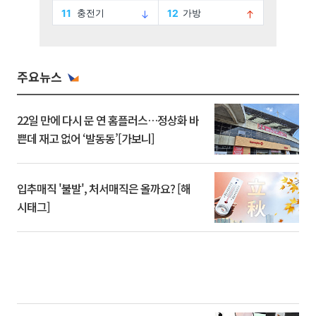
주요뉴스
22일 만에 다시 문 연 홈플러스…정상화 바
쁜데 재고 없어 ‘발동동’[가보니]
입추매직 '불발', 처서매직은 올까요? [해
시태그]