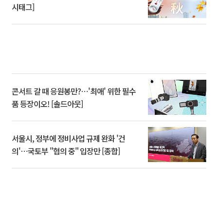
시태그]
콘서트 갈 때 응원봉만?⋯'최애' 위한 필수
품 등장이오! [솔드아웃]
서울시, 정부에 정비사업 규제 완화 '건
의'⋯국토부 "협의 중" 입장만 [종합]