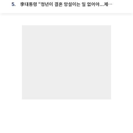
李대통령 “청년이 결혼 망설이는 일 없어야...제도상 불이익 조사”
5.