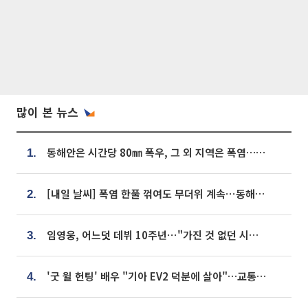
많이 본 뉴스
동해안은 시간당 80㎜ 폭우, 그 외 지역은 폭염…‘극과 극 날씨’
1.
[내일 날씨] 폭염 한풀 꺾여도 무더위 계속⋯동해안 이틀 연속 비
2.
임영웅, 어느덧 데뷔 10주년⋯"가진 것 없던 시절, 내 앞엔 20명의 팬뿐"
3.
'굿 윌 헌팅' 배우 "기아 EV2 덕분에 살아"…교통사고 후 안전성 극찬
4.