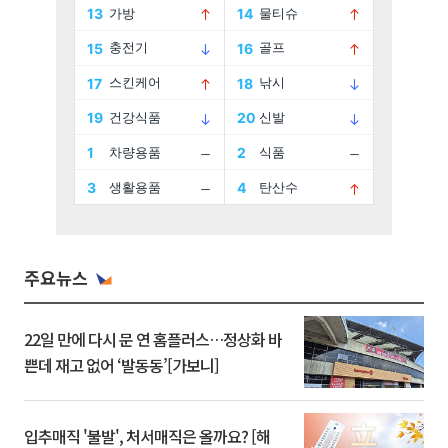
주요뉴스
22일 만에 다시 문 연 홈플러스…정상화 바
쁜데 재고 없어 ‘발동동’[가보니]
입추매직 '불발', 처서매직은 올까요? [해