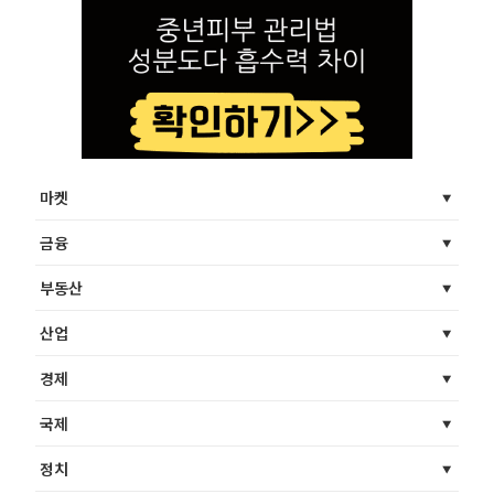
마켓
금융
부동산
산업
경제
국제
정치