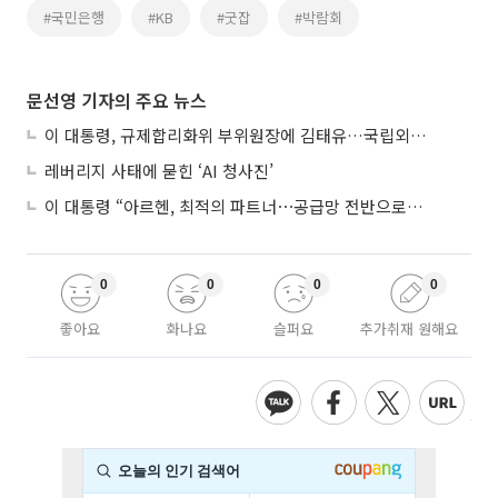
#국민은행
#KB
#굿잡
#박람회
문선영 기자의 주요 뉴스
이 대통령, 규제합리화위 부위원장에 김태유…국립외교원장 김흥규
레버리지 사태에 묻힌 ‘AI 청사진’
이 대통령 “아르헨, 최적의 파트너⋯공급망 전반으로 확대”
0
0
0
0
좋아요
화나요
슬퍼요
추가취재 원해요