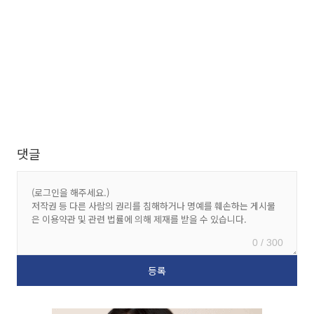
댓글
0 / 300