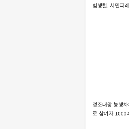
험행렬, 시민퍼
정조대왕 능행차
로 참여자 100