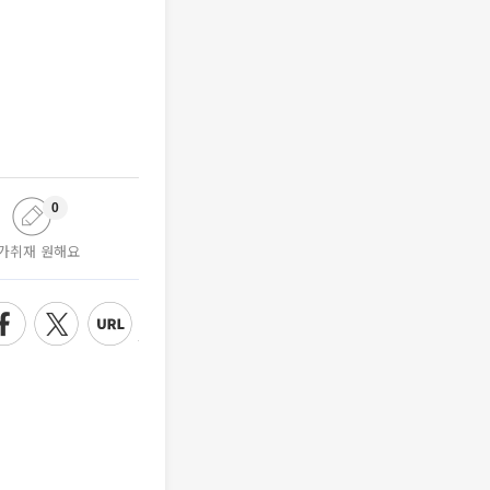
0
가취재 원해요