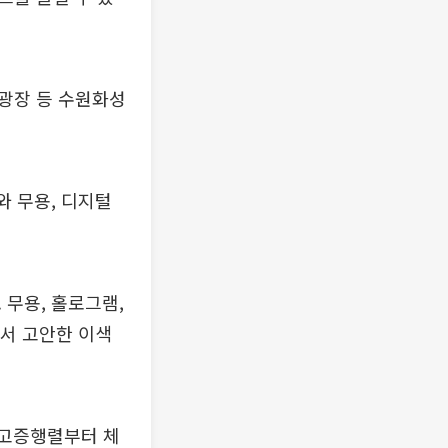
궁광장 등 수원화성
와 무용, 디지털
 무용, 홀로그램,
에서 고안한 이색
통고증행렬부터 체