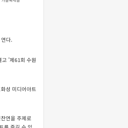
대 가을축제를
 연다.
고 '제61회 수원
수원화성 미디어아트
진찬연을 주제로
트를 즐길 수 있