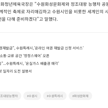
문화청년체육국장은 "수원화성문화제와 정조대왕 능행차 공
계적인 축제로 자리매김하고 수원시민을 비롯한 세계인의 사
선을 다해 준비하겠다"고 말했다.
권재발급", 수원특례시,'온라인 여권 재발급 신청 서비스'
소통·교류 공간 ‘청청스퀘어’ 오픈
음"...수원특례시, '온실가스 배출권 매각'
 첫 일자리 도전 설명서
정조대왕능행차
#수원시
#수원특례시
#화성문화재