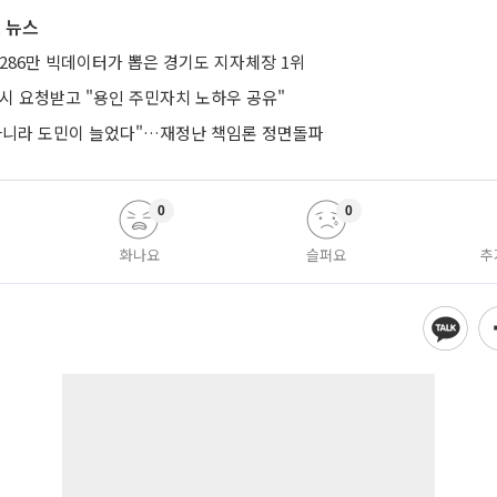
 뉴스
286만 빅데이터가 뽑은 경기도 지자체장 1위
낭시 요청받고 "용인 주민자치 노하우 공유"
아니라 도민이 늘었다"…재정난 책임론 정면돌파
0
0
화나요
슬퍼요
추