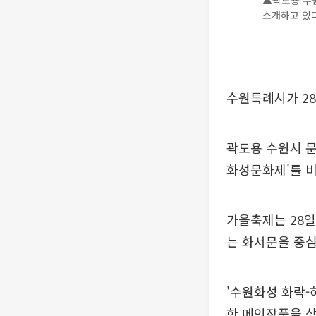
▲곽도용 수
소개하고 있다
수원특례시가 28
곽도용 수원시 문
화성문화제'를 비
가을축제는 28일
는 화서문을 중심
'수원화성 화락
한 메인작품을 상