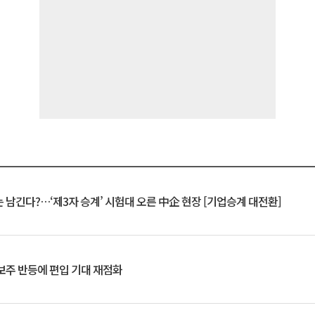
 남긴다?…‘제3자 승계’ 시험대 오른 中企 현장 [기업승계 대전환]
후보주 반등에 편입 기대 재점화