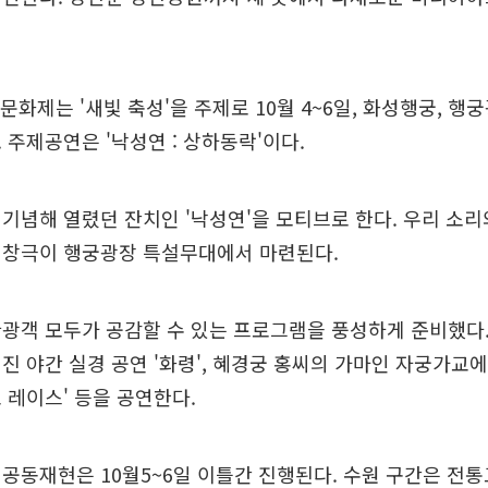
문화제는 '새빛 축성'을 주제로 10월 4~6일, 화성행궁, 행
 주제공연은 '낙성연 : 상하동락'이다.
기념해 열렸던 잔치인 '낙성연'을 모티브로 한다. 우리 소리
 창극이 행궁광장 특설무대에서 마련된다.
광객 모두가 공감할 수 있는 프로그램을 풍성하게 준비했다.
진 야간 실경 공연 '화령', 혜경궁 홍씨의 가마인 자궁가교
 레이스' 등을 공연한다.
공동재현은 10월5~6일 이틀간 진행된다. 수원 구간은 전