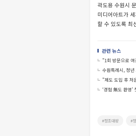
곽도용 수원시 
미디어아트가 세
할 수 있도록 최
관련 뉴스
"1회 방문으로 여
수원특례시, 청년 
"제도 도입 후 처
‘경험 無도 환영’
#정조대왕
#