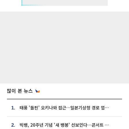
많이 본 뉴스
태풍 '돌핀' 오키나와 접근…일본기상청 경로 업데이트
1.
빅뱅, 20주년 기념 '새 뱅봉' 선보인다⋯콘서트 앞두고 팝업 개최
2.