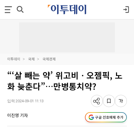
이투데이
국제
국제경제
“‘살 빼는 약’ 위고비ㆍ오젬픽, 노
화 늦춘다”…만병통치약?
입력 2024-09-01 11:13
이진영 기자
구글 선호매체 추가