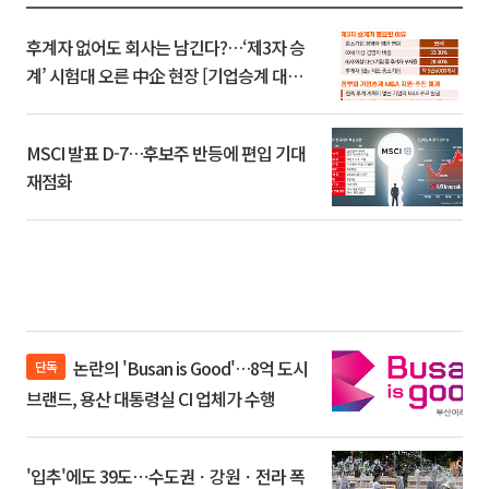
후계자 없어도 회사는 남긴다?…‘제3자 승
계’ 시험대 오른 中企 현장 [기업승계 대전
환]
MSCI 발표 D-7…후보주 반등에 편입 기대
재점화
논란의 'Busan is Good'…8억 도시
단독
브랜드, 용산 대통령실 CI 업체가 수행
'입추'에도 39도⋯수도권ㆍ강원ㆍ전라 폭