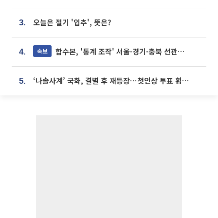
오늘은 절기 '입추', 뜻은?
3.
합수본, '통계 조작' 서울·경기·충북 선관위 등 추가 압수수색
속보
4.
‘나솔사계’ 국화, 결별 후 재등장⋯첫인상 투표 휩쓸고 ‘인기녀’ 등극
5.