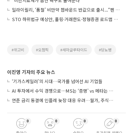
“비만치료제가 흡연 욕구도 줄여준다”
일라이릴리, ‘품절’ 비만약 젭바운드 반값으로 출시...“펜 아닌 주사 약병 형태”
STO 하위법규 예상안, 풀링·거래한도·정형증권 로드맵 제시
#위고비
#오젬픽
#세마글루타이드
#당뇨병
이진영 기자의 주요 뉴스
‘기가스케일러’의 시대…국가를 넘어선 AI 기업들
AI 투자에서 수익 경쟁으로⋯MS는 ‘증명’ vs 메타는 ‘숙제’
연준 금리 동결에 인플레 늦장 대응 우려…월가, 주식도 채권도 던졌다
0
0
0
0
좋아요
화나요
슬퍼요
추가취재 원해요