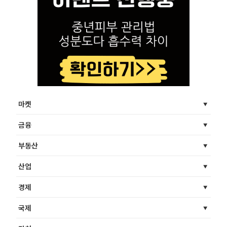
마켓
금융
부동산
산업
경제
국제