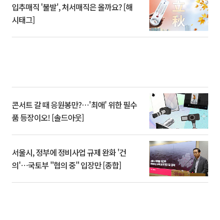
입추매직 '불발', 처서매직은 올까요? [해
시태그]
콘서트 갈 때 응원봉만?⋯'최애' 위한 필수
품 등장이오! [솔드아웃]
서울시, 정부에 정비사업 규제 완화 '건
의'⋯국토부 "협의 중" 입장만 [종합]