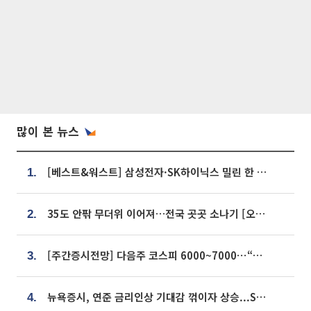
많이 본 뉴스
[베스트&워스트] 삼성전자·SK하이닉스 밀린 한 주…상상인증권은 85% 급등
1.
35도 안팎 무더위 이어져…전국 곳곳 소나기 [오늘 날씨]
2.
[주간증시전망] 다음주 코스피 6000~7000⋯“外人 수급은 정책이 변수”
3.
뉴욕증시, 연준 금리인상 기대감 꺾이자 상승...S&P500 사상 최고치 [종합]
4.