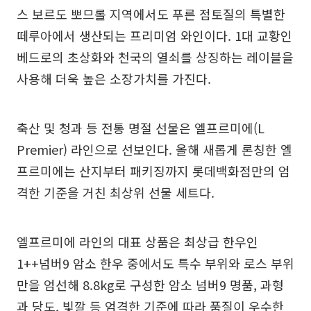
스 보르도 뽀므롤 지역에서도 푸른 점토질의 특별한
떼루아에서 생산되는 프리미엄 와인이다. 1대 교황인
베드로의 초상화와 천국의 열쇠를 상징하는 레이블을
사용해 더욱 높은 소장가치를 가진다.
축산 및 청과 등 전통 명절 선물은 엘프르미에(L
Premier) 라인으로 선보인다. 올해 새롭게 론칭한 엘
프르미에는 산지부터 패키징까지 롯데백화점만의 엄
격한 기준을 거친 최상위 선물 세트다.
엘프르미에 라인의 대표 상품은 최상급 한우인
1++넘버9 암소 한우 중에서도 특수 부위와 로스 부위
만을 엄선해 8.8kg로 구성한 암소 넘버9 명품, 과형
과 당도, 빛깔 등 엄격한 기준에 따라 품질이 우수한