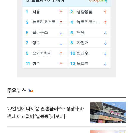
주요뉴스
22일 만에 다시 문 연 홈플러스…정상화 바
쁜데 재고 없어 ‘발동동’[가보니]