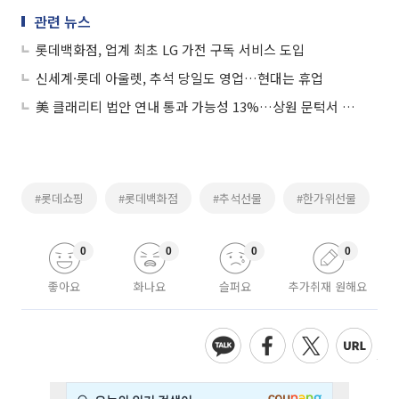
관련 뉴스
롯데백화점, 업계 최초 LG 가전 구독 서비스 도입
신세계·롯데 아울렛, 추석 당일도 영업…현대는 휴업
美 클래리티 법안 연내 통과 가능성 13%…상원 문턱서 제동
#롯데쇼핑
#롯데백화점
#추석선물
#한가위선물
0
0
0
0
좋아요
화나요
슬퍼요
추가취재 원해요