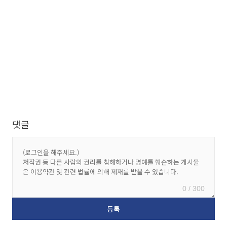
댓글
0 / 300