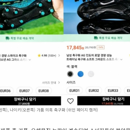
쪽), 나이키(오른쪽) 가품 의혹 축구화 (쉬인 페이지 캡처)