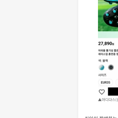
▲아디다스(왼