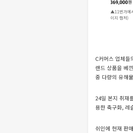
▲11번가에서
이지 캡처)
C커머스 업체들의
랜드 상품을 베낀
중 다량의 유해
24일 본지 취재
용한 축구화, 레
쉬인에 현재 판매