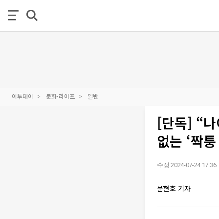
이투데이
문화·라이프
일반
[단독] “
없는 ‘짝퉁
수정 2024-07-24 17:36
문현호 기자