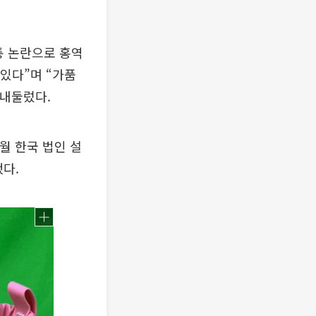
퉁 논란으로 홍역
 있다”며 “가품
 내둘렀다.
월 한국 법인 설
했다.