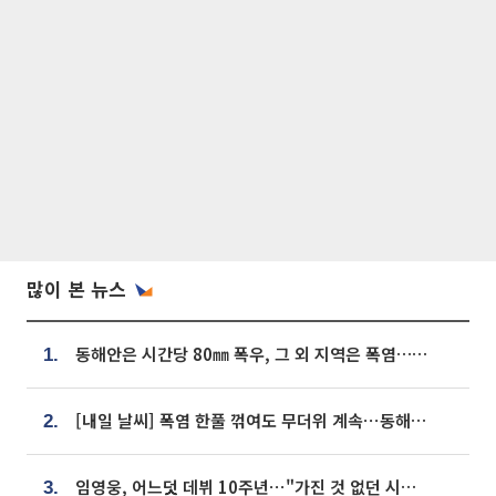
많이 본 뉴스
동해안은 시간당 80㎜ 폭우, 그 외 지역은 폭염…‘극과 극 날씨’
1.
[내일 날씨] 폭염 한풀 꺾여도 무더위 계속⋯동해안 이틀 연속 비
2.
임영웅, 어느덧 데뷔 10주년⋯"가진 것 없던 시절, 내 앞엔 20명의 팬뿐"
3.