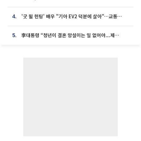
'굿 윌 헌팅' 배우 "기아 EV2 덕분에 살아"…교통사고 후 안전성 극찬
4.
李대통령 “청년이 결혼 망설이는 일 없어야...제도상 불이익 조사”
5.