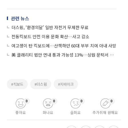
관련 뉴스
더스윙, ‘환경의달’ 일반 자전거 무제한 무료
전동킥보드 안전 이용 문화 확산…사고 감소
여고생이 탄 킥보드에…산책하던 60대 부부 치여 아내 사망
美 클래리티 법안 연내 통과 가능성 13%…상원 문턱서 제동
#킥보드
#더스윙
#지바이크
0
0
0
0
좋아요
화나요
슬퍼요
추가취재 원해요