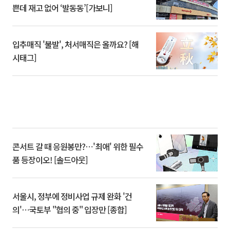
쁜데 재고 없어 ‘발동동’[가보니]
입추매직 '불발', 처서매직은 올까요? [해
시태그]
콘서트 갈 때 응원봉만?⋯'최애' 위한 필수
품 등장이오! [솔드아웃]
서울시, 정부에 정비사업 규제 완화 '건
의'⋯국토부 "협의 중" 입장만 [종합]