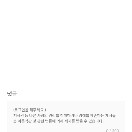
댓글
0 / 300