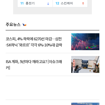
주요뉴스
코스피, 4% 하락에 6270선 마감…삼전
·SK하닉 '와르르' 각각 6%·10%대 급락
ISA 계좌, 5년마다 깨라고요? [이슈크래
커]