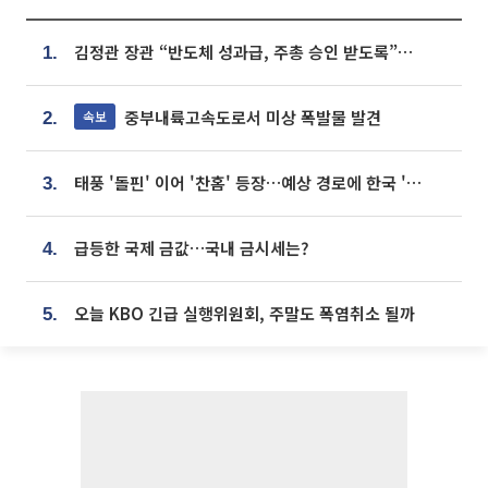
김정관 장관 “반도체 성과급, 주총 승인 받도록”…상법·자본시장법 개정 시사
1.
중부내륙고속도로서 미상 폭발물 발견
속보
2.
태풍 '돌핀' 이어 '찬홈' 등장…예상 경로에 한국 '한숨'
3.
급등한 국제 금값…국내 금시세는?
4.
오늘 KBO 긴급 실행위원회, 주말도 폭염취소 될까
5.