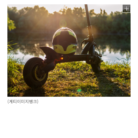
(게티이미지뱅크)