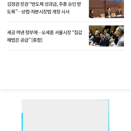
김정관 장관 “반도체 성과급, 주총 승인 받
도록”…상법·자본시장법 개정 시사
세금 꺼낸 정부에…오세훈 서울시장 “집값
해법은 공급” [종합]