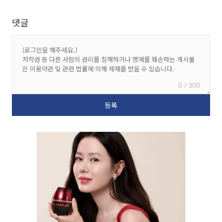
댓글
0 / 300