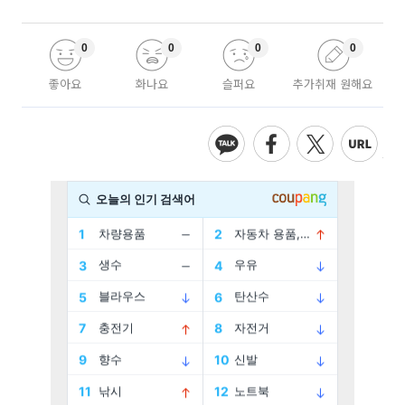
0
0
0
0
좋아요
화나요
슬퍼요
추가취재 원해요