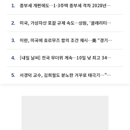
종부세 개편에도…1·3주택 종부세 격차 2028년부터 확대
1.
미국, 가상자산 포괄 규제 속도…상원, ‘클래리티법’ 9월 절차투표 추진
2.
이란, 미국에 호르무즈 합의 조건 제시…美 “경기 아직 안 끝나” [종합]
3.
[내일 날씨] 전국 무더위 계속…10일 낮 최고 34도 육박
4.
서경덕 교수, 김희철도 분노한 거꾸로 태극기⋯"엉터리는 아냐, 아쉬울 뿐"
5.