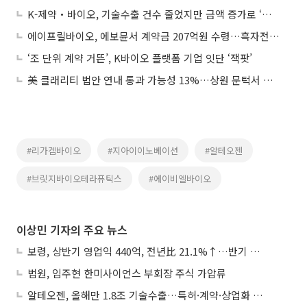
K-제약‧바이오, 기술수출 건수 줄었지만 금액 증가로 ‘질적 성장’
에이프릴바이오, 에보뮨서 계약금 207억원 수령…흑자전환 ‘파란불’
‘조 단위 계약 거뜬’, K바이오 플랫폼 기업 잇단 ‘잭팟’
美 클래리티 법안 연내 통과 가능성 13%…상원 문턱서 제동
#리가켐바이오
#지아이이노베이션
#알테오젠
#브릿지바이오테라퓨틱스
#에이비엘바이오
이상민 기자의 주요 뉴스
보령, 상반기 영업익 440억, 전년比 21.1%↑…반기 역대 최대
법원, 임주현 한미사이언스 부회장 주식 가압류
알테오젠, 올해만 1.8조 기술수출…특허·계약·상업화 ‘삼박자’