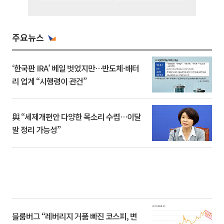
주요뉴스
‘한국판 IRA’ 베일 벗었지만…반도체·배터
리 업계 “시행령이 관건”
與 “세제개편안 다양한 목소리 수렴…이달
말 정리 가능성”
블룸버그 “레버리지 거품 빠진 코스피, 변