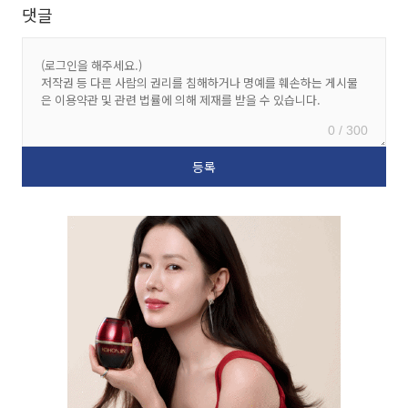
댓글
0 / 300