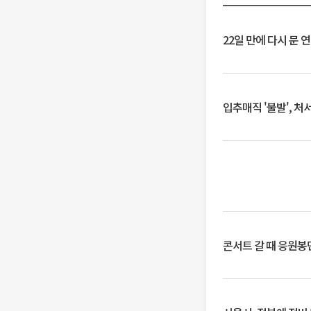
22일 만에 다시 문 
입추매직 '불발', 처
콘서트 갈 때 응원봉만