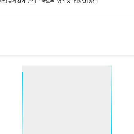
업 규제 완화 '건의'⋯국토부 "협의 중" 입장만 [종합]