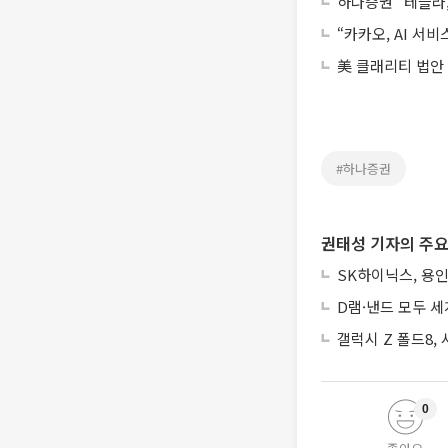
하나증권 "테슬라,
“카카오, AI 서
美 클래리티 법안
#하나증권
권태성 기자의 주요
SK하이닉스, 용인
D램·낸드 모두 세
갤럭시 Z 폴드8,
0