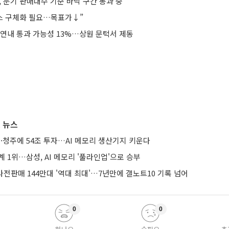
 분기 판매대수 기준 바닥 구간 통과 중"
비스 구체화 필요…목표가↓”
 연내 통과 가능성 13%…상원 문턱서 제동
 뉴스
·청주에 54조 투자…AI 메모리 생산기지 키운다
계 1위…삼성, AI 메모리 '풀라인업'으로 승부
 사전판매 144만대 '역대 최대'…7년만에 갤노트10 기록 넘어
0
0