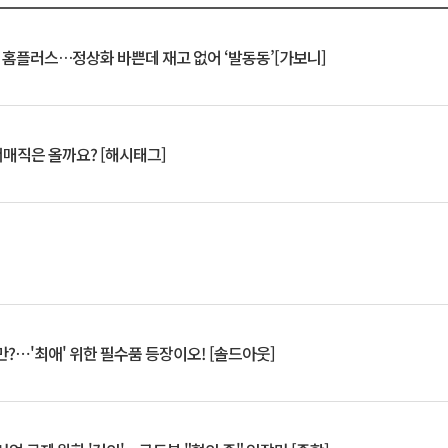
연 홈플러스…정상화 바쁜데 재고 없어 ‘발동동’[가보니]
서매직은 올까요? [해시태그]
?⋯'최애' 위한 필수품 등장이오! [솔드아웃]