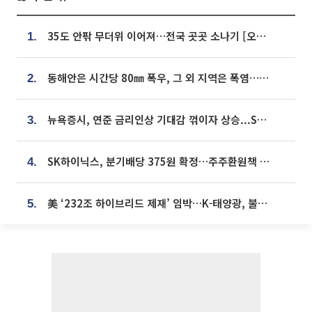
35도 안팎 무더위 이어져…전국 곳곳 소나기 [오늘 날씨]
1.
동해안은 시간당 80㎜ 폭우, 그 외 지역은 폭염…‘극과 극 날씨’
2.
뉴욕증시, 연준 금리인상 기대감 꺾이자 상승...S&P500 사상 최고치 [종합]
3.
SK하이닉스, 분기배당 375원 확정…주주환원책 9월로 앞당겨 발표
4.
美 ‘232조 하이브리드 제재’ 임박…K-태양광, 불확실성 털고 날개 다나
5.