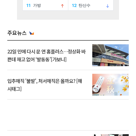
주요뉴스
22일 만에 다시 문 연 홈플러스…정상화 바
쁜데 재고 없어 ‘발동동’[가보니]
입추매직 '불발', 처서매직은 올까요? [해
시태그]