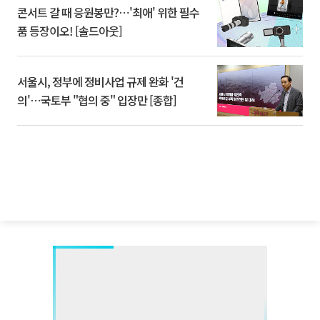
콘서트 갈 때 응원봉만?⋯'최애' 위한 필수
품 등장이오! [솔드아웃]
서울시, 정부에 정비사업 규제 완화 '건
의'⋯국토부 "협의 중" 입장만 [종합]