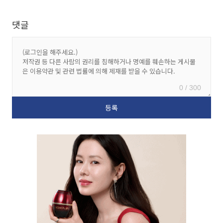
댓글
0 / 300