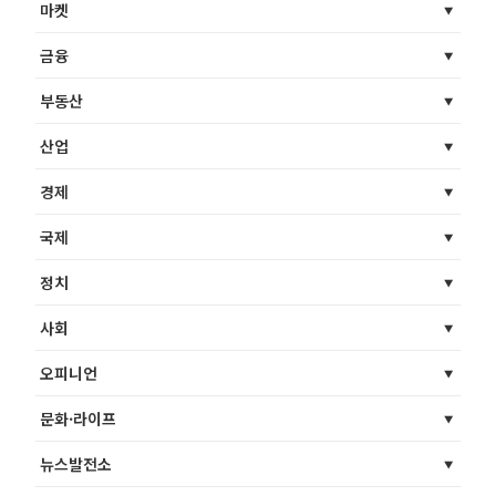
마켓
금융
부동산
산업
경제
국제
정치
사회
오피니언
문화·라이프
뉴스발전소