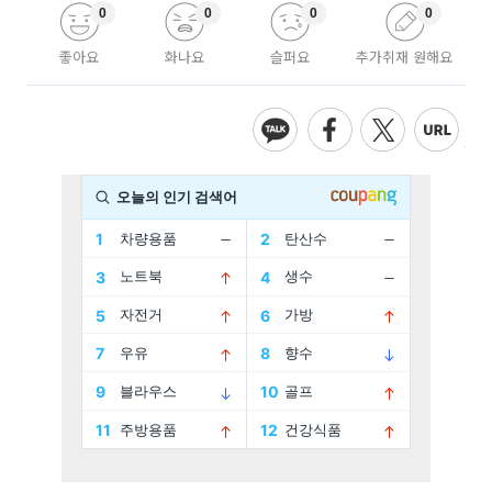
0
0
0
0
좋아요
화나요
슬퍼요
추가취재 원해요