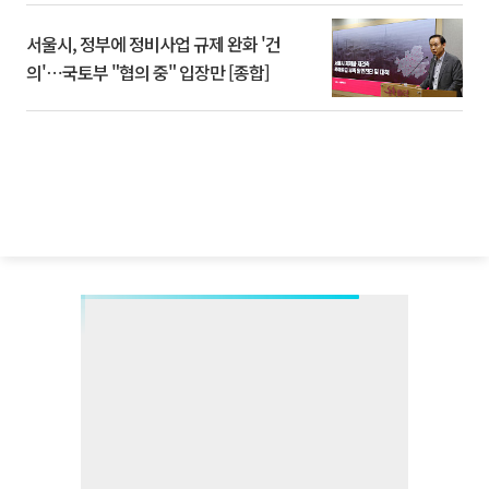
서울시, 정부에 정비사업 규제 완화 '건
의'⋯국토부 "협의 중" 입장만 [종합]