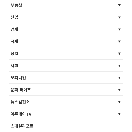
부동산
산업
경제
국제
정치
사회
오피니언
문화·라이프
뉴스발전소
이투데이TV
스페셜리포트