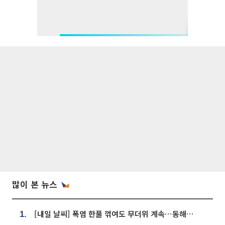
많이 본 뉴스
[내일 날씨] 폭염 한풀 꺾여도 무더위 계속⋯동해안 이틀 연속 비
1.