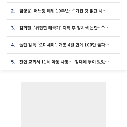
임영웅, 어느덧 데뷔 10주년⋯"가진 것 없던 시절, 내 앞엔 20명의 팬뿐"
2.
김희철, '뒤집힌 태극기' 지적 후 정치색 논란…"좌우 떠나 우리나라 국기"
3.
놀란 감독 '오디세이', 개봉 4일 만에 100만 돌파⋯'왕사남' 보다 빠르다
4.
천안 교회서 11세 아동 사망…“침대에 묶여 있었다” 진술 확보
5.