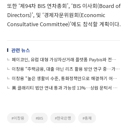
또한 ‘제94차 BIS 연차총회’, ‘BIS 이사회(Board of
Directors)’, 및 ‘경제자문위원회(Economic
Consultative Committee)’에도 참석할 계획이다.
관련 뉴스
페이코인, 유럽 대형 가상자산거래 플랫폼 Paybis와 전략적 파트너십 체결
이창용 “주택금융, 대출 아닌 리츠 활용 방안 연구 중…가격변동 리스크 분산 기대”
이창용 “높은 생활비 수준, 통화정책만으로 해결하기 어려워…구조개선 고민할 때”
美 클래리티 법안 연내 통과 가능성 13%…상원 문턱서 제동
#이창용
#BIS
#한국은행
#총재