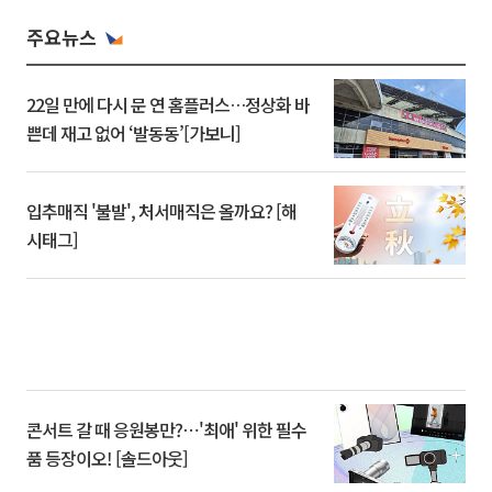
주요뉴스
22일 만에 다시 문 연 홈플러스…정상화 바
쁜데 재고 없어 ‘발동동’[가보니]
입추매직 '불발', 처서매직은 올까요? [해
시태그]
콘서트 갈 때 응원봉만?⋯'최애' 위한 필수
품 등장이오! [솔드아웃]