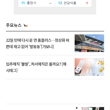
주요뉴스
22일 만에 다시 문 연 홈플러스…정상화 바
쁜데 재고 없어 ‘발동동’[가보니]
입추매직 '불발', 처서매직은 올까요? [해
시태그]