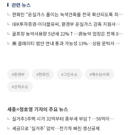
관련 뉴스
한화진 “온실가스 줄이는 녹색건축물 전국 확산되도록 최선 노력”
IBK투자증권-이더블유씨, 환경부 온실가스 감축 지원사업 선정
골프장 농약사용량 5년새 22%↑…非농약 업장은 전체 0.4%
美 클래리티 법안 연내 통과 가능성 13%…상원 문턱서 제동
#환경부
#한화진
#그린수소
#해수담수화
#상하수도
세종=정호영 기자의 주요 뉴스
실거주1주택 시가 32억부터 종부세 부담↑…50억이면 454→979만원
세금으로 ‘실거주’ 압박…전기차 빠진 생산공제