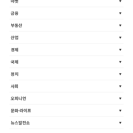
마켓
금융
부동산
산업
경제
국제
정치
사회
오피니언
문화·라이프
뉴스발전소