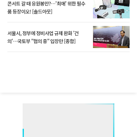
콘서트 갈 때 응원봉만?⋯'최애' 위한 필수
품 등장이오! [솔드아웃]
서울시, 정부에 정비사업 규제 완화 '건
의'⋯국토부 "협의 중" 입장만 [종합]