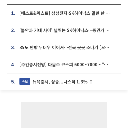
[베스트&워스트] 삼성전자·SK하이닉스 밀린 한 주…상상인증권은 85% 급등
1.
'불안과 기대 사이' 널뛰는 SK하이닉스…증권가 "HBM4·LTA 기반 펀터멘털 견고"
2.
35도 안팎 무더위 이어져…전국 곳곳 소나기 [오늘 날씨]
3.
[주간증시전망] 다음주 코스피 6000~7000⋯“外人 수급은 정책이 변수”
4.
뉴욕증시, 상승...나스닥 1.3% ↑
속보
5.