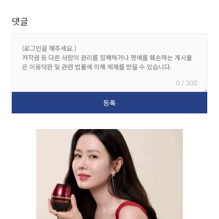
댓글
0 / 300