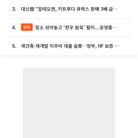
대신證 “알테오젠, 키트루다 큐렉스 판매 3배 급증…목표가 41만원 상향”
3.
젖소 섞어놓고 ‘한우 원육’ 팔이...공영홈쇼핑 표기·검증 구멍
단독
4.
재건축·재개발 이주비 대출 숨통…정부, HF 보증 신설 추진
5.