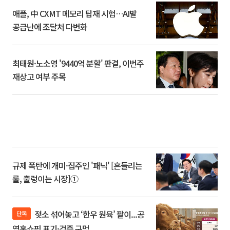
애플, 中 CXMT 메모리 탑재 시험…AI발
공급난에 조달처 다변화
최태원·노소영 '9440억 분할' 판결, 이번주
재상고 여부 주목
규제 폭탄에 개미·집주인 '패닉' [흔들리는
룰, 출렁이는 시장]①
젖소 섞어놓고 ‘한우 원육’ 팔이...공
단독
영홈쇼핑 표기·검증 구멍