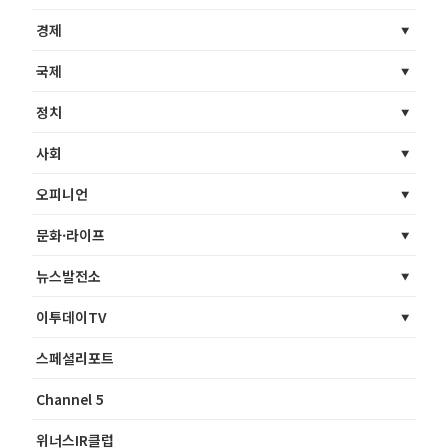
경제
국제
정치
사회
오피니언
문화·라이프
뉴스발전소
이투데이TV
스페셜리포트
Channel 5
위너스IR클럽