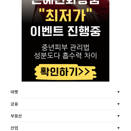
마켓
금융
부동산
산업