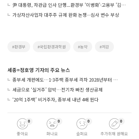
尹 대통령, 차관급 인사 단행...환경부 '이병화'·고용부 '김민석'·특허청장 '김완기'
가상자산사업자 대주주 규제 완화 논쟁∙∙∙심사 변수 부상
#환경부
#국립환경과학원
#농약
#저감
세종=정호영 기자의 주요 뉴스
종부세 개편에도…1·3주택 종부세 격차 2028년부터 확대
세금으로 ‘실거주’ 압박…전기차 빠진 생산공제
‘20억 1주택’ 비거주자, 종부세 내년 4배 뛴다
0
0
0
0
좋아요
화나요
슬퍼요
추가취재 원해요