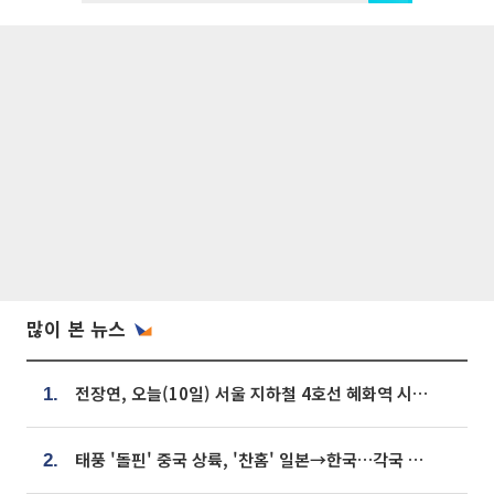
많이 본 뉴스
전장연, 오늘(10일) 서울 지하철 4호선 혜화역 시위…1호선 용산역 무정차
1.
태풍 '돌핀' 중국 상륙, '찬홈' 일본→한국…각국 기상청 예상 경로는?
2.