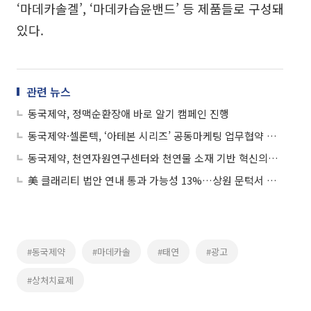
‘마데카솔겔’, ‘마데카습윤밴드’ 등 제품들로 구성돼
있다.
관련 뉴스
동국제약, 정맥순환장애 바로 알기 캠페인 진행
동국제약·셀론텍, ‘아테본 시리즈’ 공동마케팅 업무협약 체결
동국제약, 천연자원연구센터와 천연물 소재 기반 혁신의약품 개발 협약
美 클래리티 법안 연내 통과 가능성 13%…상원 문턱서 제동
#동국제약
#마데카솔
#태연
#광고
#상처치료제