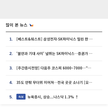
많이 본 뉴스
[베스트&워스트] 삼성전자·SK하이닉스 밀린 한 주…상상인증권은 85% 급등
1.
'불안과 기대 사이' 널뛰는 SK하이닉스…증권가 "HBM4·LTA 기반 펀터멘털 견고"
2.
[주간증시전망] 다음주 코스피 6000~7000⋯“外人 수급은 정책이 변수”
3.
35도 안팎 무더위 이어져…전국 곳곳 소나기 [오늘 날씨]
4.
뉴욕증시, 상승...나스닥 1.3% ↑
속보
5.