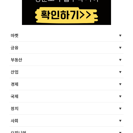
마켓
금융
부동산
산업
경제
국제
정치
사회
오피니언