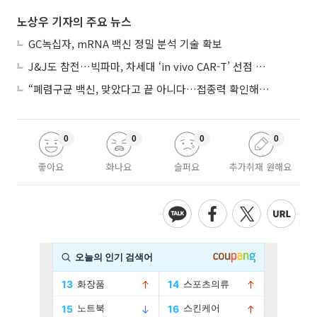
노상우 기자의 주요 뉴스
GC녹십자, mRNA 백신 정밀 분석 기술 확보
J&J도 참전…빅파마, 차세대 ‘in vivo CAR-T’ 선점 경쟁 본격화
“폐렴구균 백신, 맞았다고 끝 아니다…접종력 확인해야”
0
0
0
0
좋아요
화나요
슬퍼요
추가취재 원해요