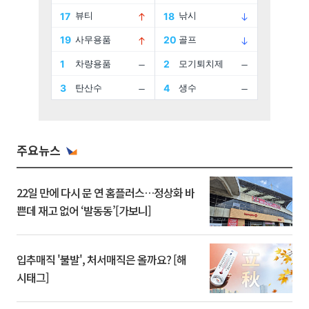
주요뉴스
22일 만에 다시 문 연 홈플러스…정상화 바
쁜데 재고 없어 ‘발동동’[가보니]
입추매직 '불발', 처서매직은 올까요? [해
시태그]