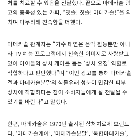
처를 치료할 수 있음을 전달했다. 끝으로 마데카솔 광
고의 중독성 있는 카피, “옛솔! 칫솔! 마데카솔!”을 외
치며 마무리해 친숙함을 더했다.
마데카솔 관계자는 “가수 태연은 음악 활동뿐만 아니
라 TV 예능 프로그램에서 친숙한 이미지로 사랑받고
있어 아이들의 상처 케어를 돕는 ‘상처 요정’ 역할로
적합하다고 판단했다”며 “이번 광고를 통해 마데카솔
겔과 마데카솔분말의 식물유래 성분이 민감한 피부
상처에 적합하다는 점이 소비자들에게 잘 전달될 수
있기를 바란다”고 말했다.
한편, 마데카솔은 1970년 출시된 상처치료제 브랜드
다. ‘마데카솔케어’, ‘마데카솔분말’, ‘복합마데카솔’,