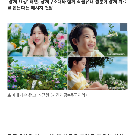
‘상처 요정’ 태연, 상처구조대와 함께 식물유래 성분이 상처 치료
를 돕는다는 메시지 전달
▲마데카솔 광고 스틸컷 (사진제공=동국제약)