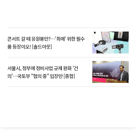
콘서트 갈 때 응원봉만?⋯'최애' 위한 필수
품 등장이오! [솔드아웃]
서울시, 정부에 정비사업 규제 완화 '건
의'⋯국토부 "협의 중" 입장만 [종합]