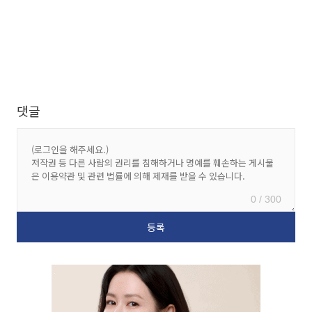
댓글
0 / 300