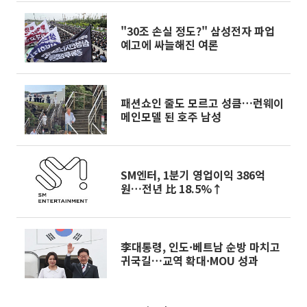
"30조 손실 정도?" 삼성전자 파업
예고에 싸늘해진 여론
패션쇼인 줄도 모르고 성큼…런웨이
메인모델 된 호주 남성
SM엔터, 1분기 영업이익 386억
원…전년 比 18.5%↑
李대통령, 인도·베트남 순방 마치고
귀국길…교역 확대·MOU 성과