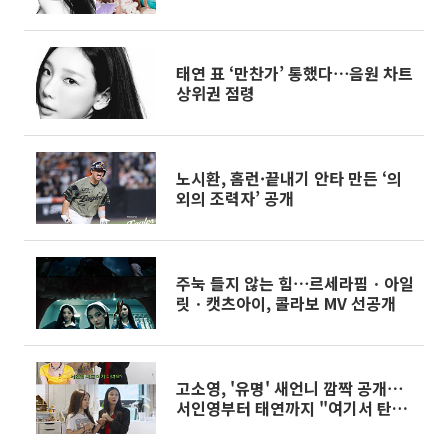
태연 표 ‘만찬가’ 통했다⋯음원 차트
상위권 점령
노시환, 홈런·끝내기 안타 만든 ‘의
외의 조력자’ 공개
주눅 들지 않는 힘⋯르세라핌ㆍ아일
릿ㆍ캣츠아이, 콜라보 MV 선공개
고소영, '유명' 새언니 깜짝 공개⋯
서인영부터 태연까지 "여기서 탄
생"