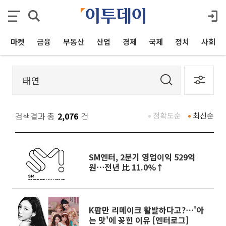
마켓
금융
부동산
산업
경제
국제
정치
사회
검색결과 총
2,076
건
정확도순
최신순
SM엔터, 2분기 영업이익 529억
원⋯전년 比 11.0%↑
K팝만 리메이크 활발하다고?⋯'아
는 맛'에 꽂힌 이유 [엔터로그]