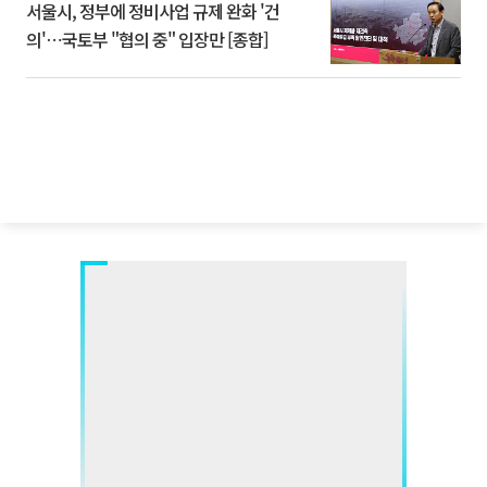
서울시, 정부에 정비사업 규제 완화 '건
의'⋯국토부 "협의 중" 입장만 [종합]