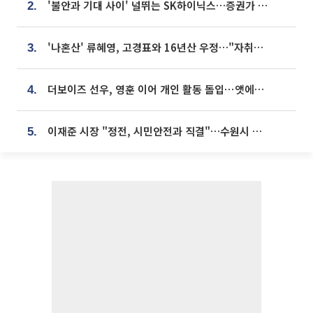
'불안과 기대 사이' 널뛰는 SK하이닉스…증권가 "HBM4·LTA 기반 펀터멘털 견고"
2.
'나혼산' 류혜영, 고경표와 16년산 우정…"자취방서 부모님과 마주쳐"
3.
더보이즈 선우, 영훈 이어 개인 활동 돌입⋯앳에어리어와 전속계약
4.
이재준 시장 "정전, 시민안전과 직결"…수원시 비상대응체계 가동
5.