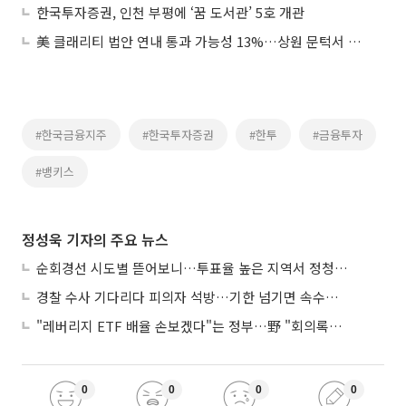
한국투자증권, 인천 부평에 ‘꿈 도서관’ 5호 개관
美 클래리티 법안 연내 통과 가능성 13%…상원 문턱서 제동
#한국금융지주
#한국투자증권
#한투
#금융투자
#뱅키스
정성욱 기자의 주요 뉴스
순회경선 시도별 뜯어보니…투표율 높은 지역서 정청래 강세
경찰 수사 기다리다 피의자 석방…기한 넘기면 속수무책
"레버리지 ETF 배율 손보겠다"는 정부…野 "회의록부터 내놔야"
0
0
0
0