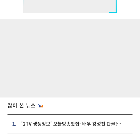
많이 본 뉴스
'2TV 생생정보' 오늘방송맛집- 배우 강성진 단골! 쌀국수ㆍ푸팟퐁 커리 맛집 '블○○○'
1.