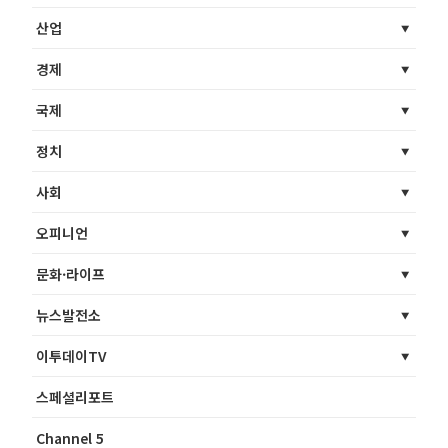
산업
경제
국제
정치
사회
오피니언
문화·라이프
뉴스발전소
이투데이TV
스페셜리포트
Channel 5