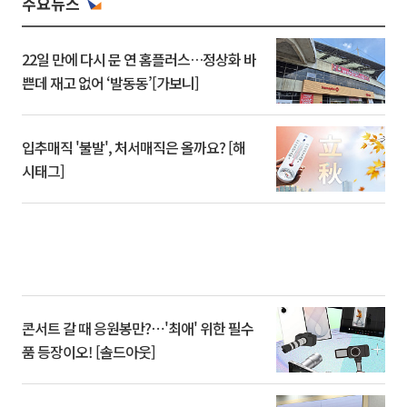
주요뉴스
22일 만에 다시 문 연 홈플러스…정상화 바
쁜데 재고 없어 ‘발동동’[가보니]
입추매직 '불발', 처서매직은 올까요? [해
시태그]
콘서트 갈 때 응원봉만?⋯'최애' 위한 필수
품 등장이오! [솔드아웃]